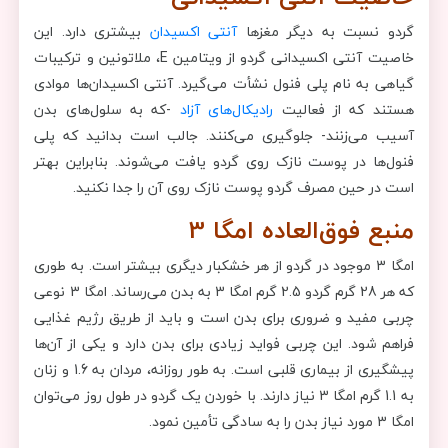
گردو نسبت به دیگر مغزها
آنتی اکسیدان‌
بیشتری دارد. این
خاصیت آنتی اکسیدانی گردو از ویتامین E، ملاتونین و ترکیبات
گیاهی به نام پلی فنول‌ نشأت می‌گیرد. آنتی اکسیدان‌ها موادی
هستند که از فعالیت
رادیکال‌های آزاد
-که به سلول‌های بدن
آسیب می‌زنند- جلوگیری می‌کنند. جالب است بدانید که پلی
فنول‌ها در پوست نازک روی گردو یافت می‌شوند. بنابراین بهتر
است در حین مصرف گردو پوست نازک روی آن را جدا نکنید.
منبع فوق‌العاده امگا 3
امگا 3 موجود در گردو از هر خشکبار دیگری بیشتر است. به طوری
که هر 28 گرم گردو 2.5 گرم امگا 3 به بدن می‌رساند. امگا 3 نوعی
چربی مفید و ضروری برای بدن است و باید از طریق رژیم غذایی
فراهم شود. این چربی فواید زیادی برای بدن دارد و یکی از آن‌ها
پیشگیری از بیماری قلبی است. به طور روزانه، مردان به 1.6 و زنان
به 1.1 گرم امگا 3 نیاز دارند. با خوردن یک گردو در طول روز می‌توان
امگا 3 مورد نیاز بدن را به سادگی تأمین نمود.