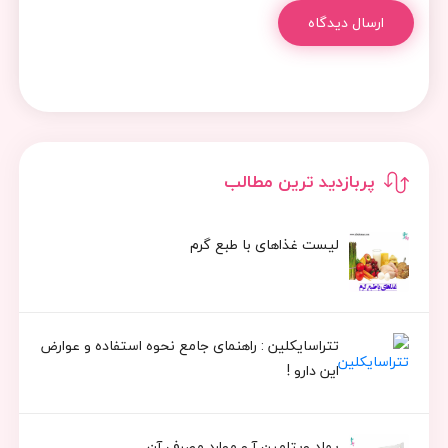
ارسال دیدگاه
پربازدید ترین مطالب
لیست غذاهای با طبع گرم
تتراسایکلین : راهنمای جامع نحوه استفاده و عوارض
این دارو !
پماد ویتامین آ و موارد مصرف آن