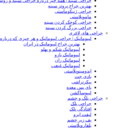
جراحی سینه | همه چیز درباره جراحی سینه و روش
بهترین جراح پروتز سینه
جراحی ژنیکوماستی
ماموپلاستی
جراحی کوچک کردن سینه
جراحی بزرگ کردن سینه
جراحی های لاغری
لیپوماتیک | جراحی لیپوماتیک و هر چیزی که درباره آن
بهترین جراح لیپوماتیک در ایران
لیپوماتیک شکم و پهلو
لیپوماتیک بازو
لیپوماتیک ران
لیپوماتیک غبغب
ابدومینوپلاستی
بادی‌ جت
پیکرتراشی
بای پس معده
لیپوساکشن
جراحی پلک و چشم
جراحی پلک
افتادگی پلک
لیفت ابرو
پف زیر چشم
بلفاروپلاستی