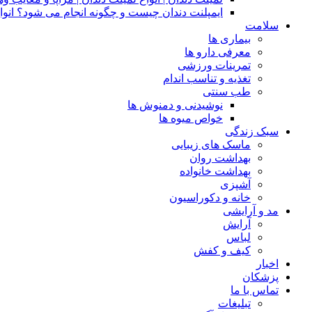
ایمپلنت دندان چیست و چگونه انجام می شود؟ انوا
سلامت
بیماری ها
معرفی دارو ها
تمرینات ورزشی
تغذیه و تناسب اندام
طب سنتی
نوشیدنی و دمنوش ها
خواص میوه ها
سبک زندگی
ماسک های زیبایی
بهداشت روان
بهداشت خانواده
آشپزی
خانه و دکوراسیون
مد و آرایشی
آرایش
لباس
کیف و کفش
اخبار
پزشکان
تماس با ما
تبلیغات