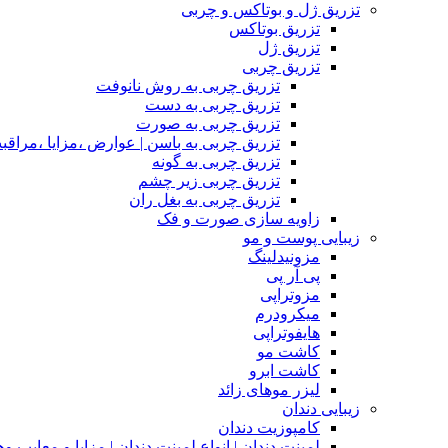
تزریق ژل و بوتاکس و چربی
تزریق بوتاکس
تزریق ژل
تزریق چربی
تزریق چربی به روش نانوفت
تزریق چربی به دست
تزریق چربی به صورت
تزریق چربی به باسن | عوارض ،مزایا ،مراقب
تزریق چربی به گونه
تزریق چربی زیر چشم
تزریق چربی به بغل ران
زاویه سازی صورت و فک
زیبایی پوست و مو
مزونیدلینگ
پی آر پی
مزوتراپی
میکرودرم
هایفوتراپی
کاشت مو
کاشت ابرو
لیزر موهای زائد
زیبایی دندان
کامپوزیت دندان
لمینت دندان | انواع لمینت دندان | مزاپا و معایب و