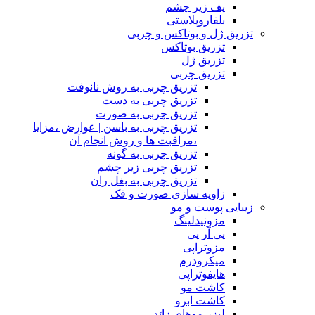
پف زیر چشم
بلفاروپلاستی
تزریق ژل و بوتاکس و چربی
تزریق بوتاکس
تزریق ژل
تزریق چربی
تزریق چربی به روش نانوفت
تزریق چربی به دست
تزریق چربی به صورت
تزریق چربی به باسن | عوارض ،مزایا
،مراقبت ها و روش انجام آن
تزریق چربی به گونه
تزریق چربی زیر چشم
تزریق چربی به بغل ران
زاویه سازی صورت و فک
زیبایی پوست و مو
مزونیدلینگ
پی آر پی
مزوتراپی
میکرودرم
هایفوتراپی
کاشت مو
کاشت ابرو
لیزر موهای زائد