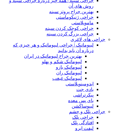
جراحی سینه | همه چیز درباره جراحی سینه و
روش های آن
بهترین جراح پروتز سینه
جراحی ژنیکوماستی
ماموپلاستی
جراحی کوچک کردن سینه
جراحی بزرگ کردن سینه
جراحی های لاغری
لیپوماتیک | جراحی لیپوماتیک و هر چیزی که
درباره آن باید بدانید
بهترین جراح لیپوماتیک در ایران
لیپوماتیک شکم و پهلو
لیپوماتیک بازو
لیپوماتیک ران
لیپوماتیک غبغب
ابدومینوپلاستی
بادی‌ جت
پیکرتراشی
بای پس معده
لیپوساکشن
جراحی پلک و چشم
جراحی پلک
افتادگی پلک
لیفت ابرو