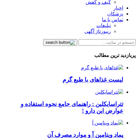
کیف و کفش
اخبار
پزشکان
تماس با ما
تبلیغات
ریپورتاژ آگهی
پربازدید ترین مطالب
لیست غذاهای با طبع گرم
تتراسایکلین : راهنمای جامع نحوه استفاده و
عوارض این دارو !
پماد ویتامین آ و موارد مصرف آن