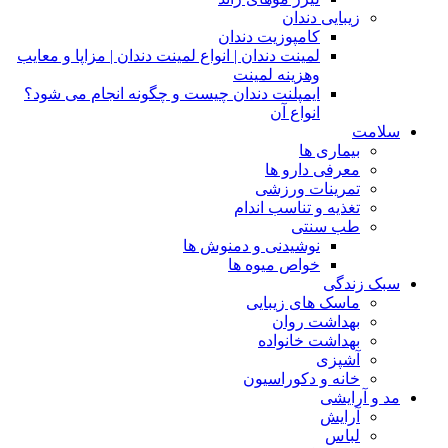
زیبایی دندان
کامپوزیت دندان
لمینت دندان | انواع لمینت دندان | مزاپا و معایب
وهزینه لمینت
ایمپلنت دندان چیست و چگونه انجام می شود؟
انواع آن
سلامت
بیماری ها
معرفی دارو ها
تمرینات ورزشی
تغذیه و تناسب اندام
طب سنتی
نوشیدنی و دمنوش ها
خواص میوه ها
سبک زندگی
ماسک های زیبایی
بهداشت روان
بهداشت خانواده
آشپزی
خانه و دکوراسیون
مد و آرایشی
آرایش
لباس