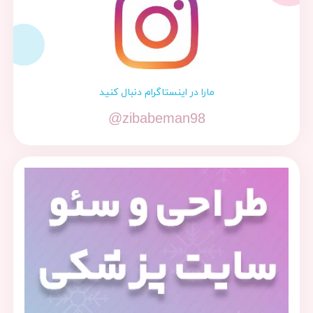
مارا در اینستاگرام دنبال کنید
@zibabeman98