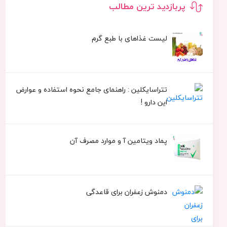
پربازدید ترین مطالب
لیست غذاهای با طبع گرم
تتراسایکلین : راهنمای جامع نحوه استفاده و عوارض
این دارو !
پماد ویتامین آ و موارد مصرف آن
دمنوش زعفران برای قاعدگی