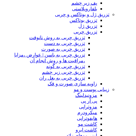
پف زیر چشم
بلفاروپلاستی
تزریق ژل و بوتاکس و چربی
تزریق بوتاکس
تزریق ژل
تزریق چربی
تزریق چربی به روش نانوفت
تزریق چربی به دست
تزریق چربی به صورت
تزریق چربی به باسن | عوارض ،مزایا
،مراقبت ها و روش انجام آن
تزریق چربی به گونه
تزریق چربی زیر چشم
تزریق چربی به بغل ران
زاویه سازی صورت و فک
زیبایی پوست و مو
مزونیدلینگ
پی آر پی
مزوتراپی
میکرودرم
هایفوتراپی
کاشت مو
کاشت ابرو
لیزر موهای زائد