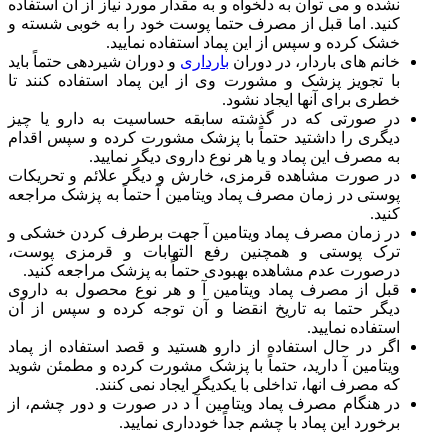
نشده و می توان به دلخواه و به مقدار مورد نیاز از آن استفاده
کنید. اما قبل از مصرف حتما پوست خود را به خوبی شسته و
خشک کرده و سپس از این پماد استفاده نمایید.
خانم های باردار، در دوران
بارداری
و دوران شیردهی حتماً باید
با تجویز پزشک و مشورت وی از این پماد استفاده کنند تا
خطری برای آنها ایجاد نشود.
در صورتی که در گذشته سابقه حساسیت به دارو یا چیز
دیگری را داشتید حتماً با پزشک مشورت کرده و سپس اقدام
به مصرف این پماد و یا هر نوع داروی دیگر نمایید.
در صورت مشاهده قرمزی، خارش و دیگر علائم و تحریکات
پوستی در زمان مصرف پماد ویتامین آ حتماً به پزشک مراجعه
کنید.
در زمان مصرف پماد ویتامین آ جهت برطرف کردن خشکی و
ترک پوستی و همچنین رفع التهابات و قرمزی پوست،
درصورت عدم مشاهده بهبودی حتماً به پزشک مراجعه کنید.
قبل از مصرف پماد ویتامین آ و هر نوع محصول به داروی
دیگر حتما به تاریخ انقضا و آن توجه کرده و سپس از آن
استفاده نمایید.
اگر در حال استفاده از دارو هستید و قصد استفاده از پماد
ویتامین آ دارید، حتماً با پزشک مشورت کرده و مطمئن شوید
که مصرف انها، تداخلی با یکدیگر ایجاد نمی کنند.
در هنگام مصرف پماد ویتامین آ د در صورت و دور چشم، از
برخورد این پماد با چشم جداً خودداری نمایید.