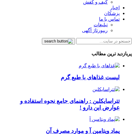
کیف و کفش
اخبار
پزشکان
تماس با ما
تبلیغات
ریپورتاژ آگهی
پربازدید ترین مطالب
لیست غذاهای با طبع گرم
تتراسایکلین : راهنمای جامع نحوه استفاده و
عوارض این دارو !
پماد ویتامین آ و موارد مصرف آن