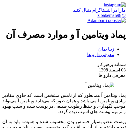
مارا در اینستاگرام دنبال کنید
@zibabeman98
پماد ویتامین آ و موارد مصرف آن
زیبا بمان
معرفی دارو ها
سمانه پرهیزکار
03 اسفند 1398
معرفی دارو ها
پماد ویتامین آ همانطور که از نامش مشخص است که حاوی مقادیر
زیادی ویتامین آ می باشد و همان طور که می‌دانید ویتامین آ می‌تواند
موجب نگهداری و حفظ رطوبت طبیعی در پوست شده و سبب بهبود
و ترمیم پوست های آسیب دیده گردد.
پوست عضو بسیار حساس بدن محسوب شده و همیشه باید به آن
توجه داشته و از آن مراقبت کرد بخصوص پوست ناحیه دست و