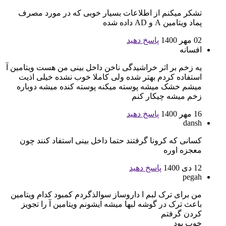
تشکر میکنم از اطلاعات بسیار خوبی که در مورد مصرف
پماد ویتامین A و AD داده شده
02 مهر 1400
پاسخ دهید
افسانه
یه زخم بر اثر خراشیدگی ناخن داخل بینی من هست ویتامین آ
استفاده کردم بهتر شده ولی کاملا خوب نشده خیلی اذیت
میشم خشک میشه پوسته میکنه پوسته کنده میشه دوباره
زخم میشه چیکار کنم
16 مهر 1400
پاسخ دهید
dansh
کسانی کە کرونا گرفتند حتما داخل بینی استفاد کنند چون
معجزه اورە
12 دی 1400
پاسخ دهید
pegah
من برای ترک لبم ا داروساز سوالذگردم کمبود کدام ویتامین
باعث ترک در گوشه لبها میشه ایشونم ویتامین آ را تجویز
کردن گرفتم
خوب بود