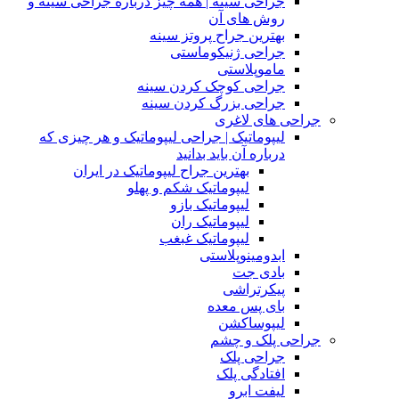
جراحی سینه | همه چیز درباره جراحی سینه و
روش های آن
بهترین جراح پروتز سینه
جراحی ژنیکوماستی
ماموپلاستی
جراحی کوچک کردن سینه
جراحی بزرگ کردن سینه
جراحی های لاغری
لیپوماتیک | جراحی لیپوماتیک و هر چیزی که
درباره آن باید بدانید
بهترین جراح لیپوماتیک در ایران
لیپوماتیک شکم و پهلو
لیپوماتیک بازو
لیپوماتیک ران
لیپوماتیک غبغب
ابدومینوپلاستی
بادی‌ جت
پیکرتراشی
بای پس معده
لیپوساکشن
جراحی پلک و چشم
جراحی پلک
افتادگی پلک
لیفت ابرو