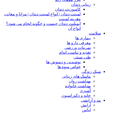
زیبایی دندان
کامپوزیت دندان
لمینت دندان | انواع لمینت دندان | مزاپا و معایب
وهزینه لمینت
ایمپلنت دندان چیست و چگونه انجام می شود؟
انواع آن
سلامت
بیماری ها
معرفی دارو ها
تمرینات ورزشی
تغذیه و تناسب اندام
طب سنتی
نوشیدنی و دمنوش ها
خواص میوه ها
سبک زندگی
ماسک های زیبایی
بهداشت روان
بهداشت خانواده
آشپزی
خانه و دکوراسیون
مد و آرایشی
آرایش
لباس