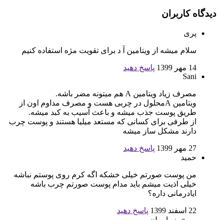
دیدگاه کاربران
پری
سلام میشه از ویتامین آ د برای تقویت مژه استفاده کنیم
14 مهر 1399
پاسخ دهید
Sani
مصرف زیاد ویتامین A هم میتونه مضر باشه.
ویتامین Aمحلول در چربی هست و مصرف مداوم اون از
طریق پوست جذب میشه و باعث آسیب به کبد میشه.
از طرفی برای کسانی که مستعد میلیا هستند و پوست چرب
دارند مشکل ساز میشه
27 مهر 1399
پاسخ دهید
حمید
من پوست صورتم خیلی خشکه اگه کرم روی پوستم نباشه
خیلی اذیت میشم باید مدام پوست صورتم چرب باشه
ایادرمانی داره؟
22 اسفند 1399
پاسخ دهید
زیبا بمان