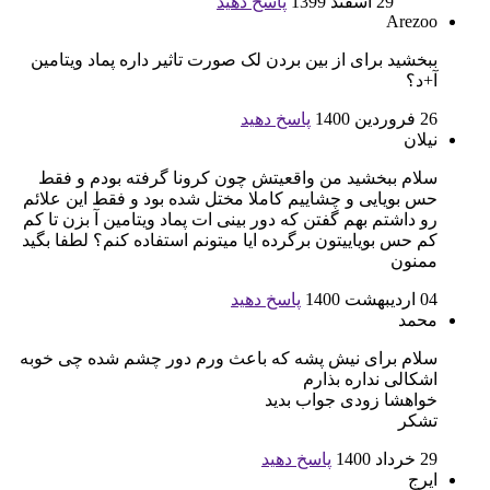
29 اسفند 1399
پاسخ دهید
Arezoo
ببخشید برای از بین بردن لک صورت تاثیر داره پماد ویتامین
آ+د؟
26 فروردین 1400
پاسخ دهید
نیلان
سلام ببخشید من واقعیتش چون کرونا گرفته بودم و فقط
حس بویایی و چشاییم کاملا مختل شده بود و فقط این علائم
رو داشتم بهم گفتن که دور بینی ات پماد ویتامین آ بزن تا کم
کم حس بویاییتون برگرده ایا میتونم استفاده کنم؟ لطفا بگید
ممنون
04 اردیبهشت 1400
پاسخ دهید
محمد
سلام برای نیش پشه که باعث ورم دور چشم شده چی خوبه
اشکالی نداره بذارم
خواهشا زودی جواب بدید
تشکر
29 خرداد 1400
پاسخ دهید
ایرج