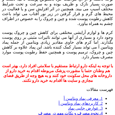
صورت بسیار نازک و ظریف بوده و به سرعت و تحت شرایط
مختلف آسیب می بیند. همچنین در اثر افزایش سن و یا فعالیت در
محیط های گرم و قرار گرفتن در زیر نور آفتاب می تواند باعث
کاهش رطوبت پوست شده و چین و چروک را به خصوص در اطراف
چشم به همراه بیاورد.
کرم ها و لوازم آرایشی مختلفی برای کاهش چین و چروک پوست
وجود دارد و بسیاری از آنها می توانند تاثیرات مثبتی بر روی پوست
بگذارند. اما کرم های حاوی مقادیر زیادی ویتامین از جمله پماد
ویتامین آ می تواند بسیار کمک کننده باشد. این پماد علاوه بر کاهش
چین و چروک، ترمیم پوست و همچنین حفظ رطوبت پوست موارد
مصرف بسیار دارد.
با توجه به اینکه دارو ارتباط مستقیم با سلامتی افراد دارد، بهتر است
هم وطنان حتما با مشورت پزشک مربوطه اقدام به خرید دارو از
داروخانه های محل سکونت خود کنند و به هیچ وجه از طریق فضای
مجازی و سایت ها اقدام به خرید دارو نکنند.
فهرست مقالات
1.
معرفی پماد ویتامین آ
2.
کاربردهای پماد ویتامین آ
3.
عوارض جانبی پماد
4.
نحوه مصرف و نکات مهم در مصرف