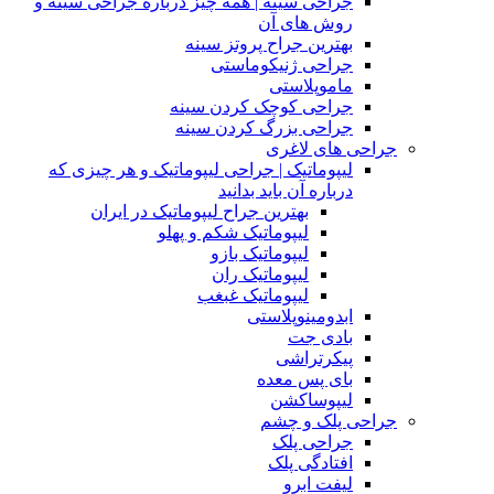
جراحی سینه | همه چیز درباره جراحی سینه و
روش های آن
بهترین جراح پروتز سینه
جراحی ژنیکوماستی
ماموپلاستی
جراحی کوچک کردن سینه
جراحی بزرگ کردن سینه
جراحی های لاغری
لیپوماتیک | جراحی لیپوماتیک و هر چیزی که
درباره آن باید بدانید
بهترین جراح لیپوماتیک در ایران
لیپوماتیک شکم و پهلو
لیپوماتیک بازو
لیپوماتیک ران
لیپوماتیک غبغب
ابدومینوپلاستی
بادی‌ جت
پیکرتراشی
بای پس معده
لیپوساکشن
جراحی پلک و چشم
جراحی پلک
افتادگی پلک
لیفت ابرو