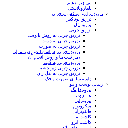
پف زیر چشم
بلفاروپلاستی
تزریق ژل و بوتاکس و چربی
تزریق بوتاکس
تزریق ژل
تزریق چربی
تزریق چربی به روش نانوفت
تزریق چربی به دست
تزریق چربی به صورت
تزریق چربی به باسن | عوارض ،مزایا
،مراقبت ها و روش انجام آن
تزریق چربی به گونه
تزریق چربی زیر چشم
تزریق چربی به بغل ران
زاویه سازی صورت و فک
زیبایی پوست و مو
مزونیدلینگ
پی آر پی
مزوتراپی
میکرودرم
هایفوتراپی
کاشت مو
کاشت ابرو
لیزر موهای زائد