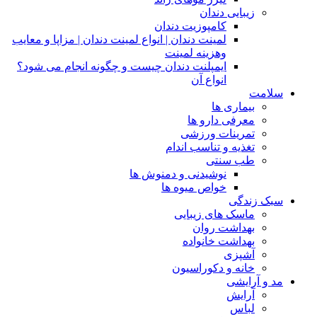
زیبایی دندان
کامپوزیت دندان
لمینت دندان | انواع لمینت دندان | مزاپا و معایب
وهزینه لمینت
ایمپلنت دندان چیست و چگونه انجام می شود؟
انواع آن
سلامت
بیماری ها
معرفی دارو ها
تمرینات ورزشی
تغذیه و تناسب اندام
طب سنتی
نوشیدنی و دمنوش ها
خواص میوه ها
سبک زندگی
ماسک های زیبایی
بهداشت روان
بهداشت خانواده
آشپزی
خانه و دکوراسیون
مد و آرایشی
آرایش
لباس