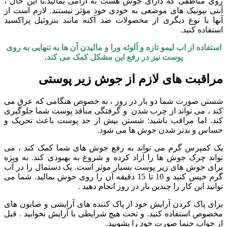
روی مناطقی که دارای جوش هست به آرامی بمالید.با این حال ،
آنتی بیوتیک های موضعی به خودی خود مؤثر نیستند. لازم است از
آنها با نوع دیگری از محصولات ضد آکنه مانند بنزوئیل پراکسید
استفاده کنید.
استفاده از اب لیمو تازه و آلوئه ورا و مالیدن آن ها به تنهایی به روی
پوست نیز در رفع این مشکل کمک می کند.
مراقبت های لازم از جوش زیر پوستی
شستن صورت شما دو بار در روز ، به خصوص هنگامی که عرق می
کند ، می تواند از چرب شدن و گرفتگی منافذ پوست شما جلوگیری
کند. اما مراقب باشید: شستن بیش از حد پوست باعث تحریک و
حساس و بدتر شدن جوش ها می شود.
یک کمپرس گرم می تواند به رفع جوش های شما کمک کند ، می
تواند چرک جوش ها را آزاد کرده و شروع به بهبودی کند. به ویژه
برای جوش های زیر پوست بسیار موثر است. یک دستمال را در آب
گرم خیس کنید و 10 تا 15 دقیقه آن را روی جوش بمالید. شما می
توانید این کار را چندین بار در روز انجام دهید .
برای پاک کردن آرایش خود از پاک کننده های آرایشی و صابون های
مخصوص استفاده کنید. و تحت هیچ شرایطی با آرایش نخوابید . قبل
از خواب حتما صورت خود را بشویید.