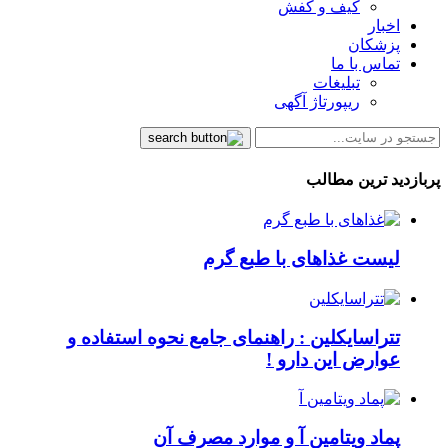
کیف و کفش
اخبار
پزشکان
تماس با ما
تبلیغات
ریپورتاژ آگهی
پربازدید ترین مطالب
لیست غذاهای با طبع گرم
تتراسایکلین : راهنمای جامع نحوه استفاده و
عوارض این دارو !
پماد ویتامین آ و موارد مصرف آن