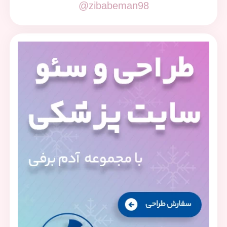
@zibabeman98