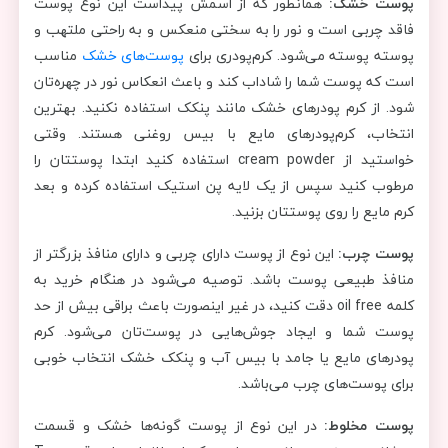
پوست خشک:
همانطور که از اسمش پیداست این نوع پوست
فاقد چربی است و نور را به سختی منعکس و به راحتی ملتهب و
پوسته پوسته می‌شود. کرم‌پودری برای
پوست‌های خشک
مناسب
است که پوست شما را شاداب کند و باعث انعکاس نور در چهره‌تان
شود. از کرم پودرهای خشک مانند پنکک استفاده نکنید. بهترین
انتخاب، کرم‌پودرهای مایع با بیس روغنی هستند. وقتی
خواستید از cream powder استفاده کنید ابتدا پوستتان را
مرطوب کنید سپس از یک لایه پن استیک استفاده کرده و بعد
کرم مایع را روی پوستتان بزنید.
پوست چرب:
این نوع از پوست دارای چربی و دارای منافذ بزرگتر از
منافذ طبیعی پوست باشد. توصیه می‌شود در هنگام خرید به
کلمه oil free دقت کنید، در غیر اینصورت باعث براقی بیش از حد
پوست شما و ایجاد جوش‎‌هایی در پوست‌تان می‌شود. کرم
پودرهای مایع یا جامد با بیس آب و پنکک‎ خشک انتخاب خوبی
برای پوست‎‌های چرب می‎‌باشد.
پوست مخلوط:
در این نوع از پوست گونه‎‌ها خشک و قسمت