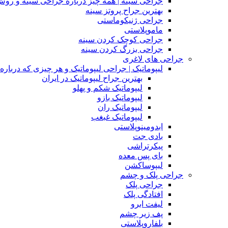
جراحی سینه | همه چیز درباره جراحی سینه و روش
بهترین جراح پروتز سینه
جراحی ژنیکوماستی
ماموپلاستی
جراحی کوچک کردن سینه
جراحی بزرگ کردن سینه
جراحی های لاغری
لیپوماتیک | جراحی لیپوماتیک و هر چیزی که درباره آن
بهترین جراح لیپوماتیک در ایران
لیپوماتیک شکم و پهلو
لیپوماتیک بازو
لیپوماتیک ران
لیپوماتیک غبغب
ابدومینوپلاستی
بادی‌ جت
پیکرتراشی
بای پس معده
لیپوساکشن
جراحی پلک و چشم
جراحی پلک
افتادگی پلک
لیفت ابرو
پف زیر چشم
بلفاروپلاستی