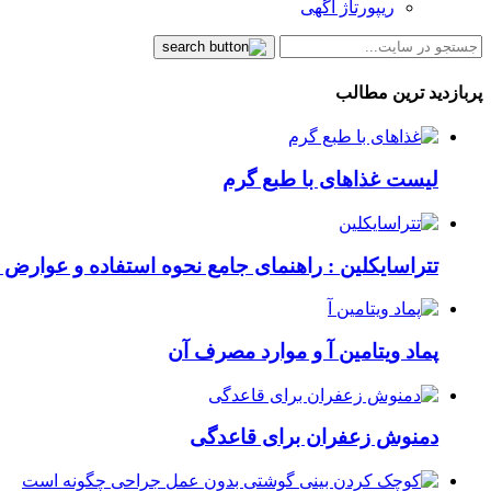
ریپورتاژ آگهی
پربازدید ترین مطالب
لیست غذاهای با طبع گرم
تتراسایکلین : راهنمای جامع نحوه استفاده و عوارض ای
پماد ویتامین آ و موارد مصرف آن
دمنوش زعفران برای قاعدگی