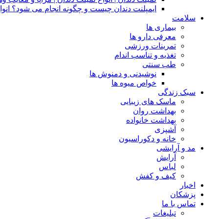
ایمپلنت دندان چیست و چگونه انجام می شود؟ انوا
سلامت
بیماری ها
معرفی دارو ها
تمرینات ورزشی
تغذیه و تناسب اندام
طب سنتی
نوشیدنی و دمنوش ها
خواص میوه ها
سبک زندگی
ماسک های زیبایی
بهداشت روان
بهداشت خانواده
آشپزی
خانه و دکوراسیون
مد و آرایشی
آرایش
لباس
کیف و کفش
اخبار
پزشکان
تماس با ما
تبلیغات