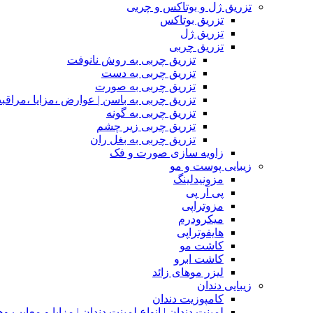
تزریق ژل و بوتاکس و چربی
تزریق بوتاکس
تزریق ژل
تزریق چربی
تزریق چربی به روش نانوفت
تزریق چربی به دست
تزریق چربی به صورت
تزریق چربی به باسن | عوارض ،مزایا ،مراقب
تزریق چربی به گونه
تزریق چربی زیر چشم
تزریق چربی به بغل ران
زاویه سازی صورت و فک
زیبایی پوست و مو
مزونیدلینگ
پی آر پی
مزوتراپی
میکرودرم
هایفوتراپی
کاشت مو
کاشت ابرو
لیزر موهای زائد
زیبایی دندان
کامپوزیت دندان
لمینت دندان | انواع لمینت دندان | مزاپا و معایب و