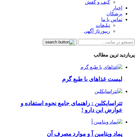
کیف و کفش
اخبار
پزشکان
تماس با ما
تبلیغات
ریپورتاژ آگهی
پربازدید ترین مطالب
لیست غذاهای با طبع گرم
تتراسایکلین : راهنمای جامع نحوه استفاده و
عوارض این دارو !
پماد ویتامین آ و موارد مصرف آن