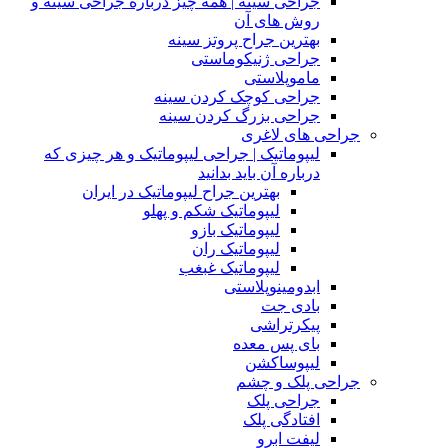
جراحی سینه | همه چیز درباره جراحی سینه و
روش های آن
بهترین جراح پروتز سینه
جراحی ژنیکوماستی
ماموپلاستی
جراحی کوچک کردن سینه
جراحی بزرگ کردن سینه
جراحی های لاغری
لیپوماتیک | جراحی لیپوماتیک و هر چیزی که
درباره آن باید بدانید
بهترین جراح لیپوماتیک در ایران
لیپوماتیک شکم و پهلو
لیپوماتیک بازو
لیپوماتیک ران
لیپوماتیک غبغب
ابدومینوپلاستی
بادی‌ جت
پیکرتراشی
بای پس معده
لیپوساکشن
جراحی پلک و چشم
جراحی پلک
افتادگی پلک
لیفت ابرو