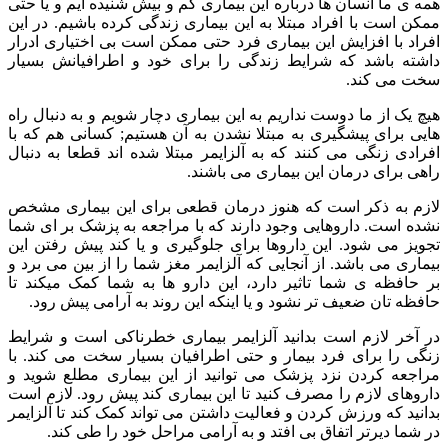
همه ی ما انسان ها درباره این بیماری کم و بیش شنیده ایم و یا حتی
ممکن است با افراد مبتلا به این بیماری زندگی کرده باشیم. در این
افراد با افزایش این بیماری فرد حتی ممکن است بی اختیاری ادرار
داشته باشد که شرایط زندگی را برای خود و اطرافیانش بسیار
سخت می کند.
هیچ یک از ما دوست نداریم به این بیماری دچار شویم و به دنبال راه
هایی برای پیشگیری به مبتلا نشدن به آن هستیم; کسانی هم که با
افرادی زنگی می کنند که به آلزایمر مبتلا شده اند قطعا به دنبال
راهی برای درمان این بیماری می باشند.
لازم به ذکر است که هنوز درمان قطعی برای این بیماری مشخص
نشده است. داروهایی وجود دارند که با مراجعه به پزشک بر ای شما
تجویز می شود. این داروها برای جلوگیری و یا کند پیش رفتن این
بیماری می باشد. از آنجایی که آلزایمر مغز شما را از بین می برد و
بر حافظه ی شما تاثیر دارد، این دارو ها به شما کمک میکند تا
حافظه تان ضعیف تر نشود و یا اینکه این روند به آرامی پیش رود.
در آخر لازم است بدانید آلزایمر بیماری خطرناکی است و شرایط
زنگی را برای فرد بیمار و حتی اطرافیان بسیار سخت می کند. با
مراجعه کردن نزد پزشک می توانید از این بیماری مطلع شوید و
داروهای لازم را مصرف کنید تا این بیماری کند پیش رود. لازم است
بدانید که ورزش کردن و فعالیت داشتن می تواند کمک کند تا آلزایمر
در شما دیرتر اتفاق بی افتد و به آرامی مراحل خود را طی کند.