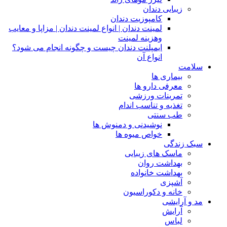
زیبایی دندان
کامپوزیت دندان
لمینت دندان | انواع لمینت دندان | مزاپا و معایب
وهزینه لمینت
ایمپلنت دندان چیست و چگونه انجام می شود؟
انواع آن
سلامت
بیماری ها
معرفی دارو ها
تمرینات ورزشی
تغذیه و تناسب اندام
طب سنتی
نوشیدنی و دمنوش ها
خواص میوه ها
سبک زندگی
ماسک های زیبایی
بهداشت روان
بهداشت خانواده
آشپزی
خانه و دکوراسیون
مد و آرایشی
آرایش
لباس