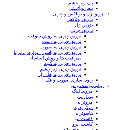
پف زیر چشم
بلفاروپلاستی
تزریق ژل و بوتاکس و چربی
تزریق بوتاکس
تزریق ژل
تزریق چربی
تزریق چربی به روش نانوفت
تزریق چربی به دست
تزریق چربی به صورت
تزریق چربی به باسن | عوارض ،مزایا
،مراقبت ها و روش انجام آن
تزریق چربی به گونه
تزریق چربی زیر چشم
تزریق چربی به بغل ران
زاویه سازی صورت و فک
زیبایی پوست و مو
مزونیدلینگ
پی آر پی
مزوتراپی
میکرودرم
هایفوتراپی
کاشت مو
کاشت ابرو
لیزر موهای زائد