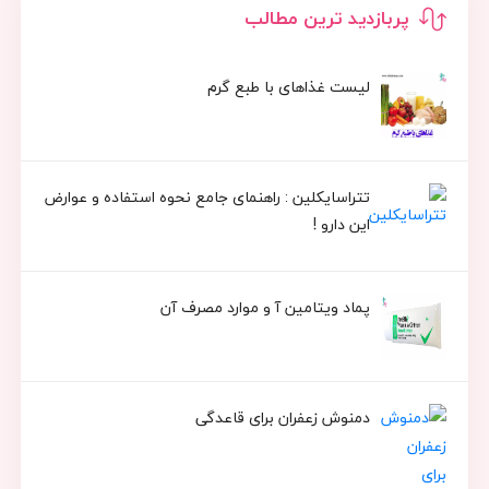
پربازدید ترین مطالب
لیست غذاهای با طبع گرم
تتراسایکلین : راهنمای جامع نحوه استفاده و عوارض
این دارو !
پماد ویتامین آ و موارد مصرف آن
دمنوش زعفران برای قاعدگی