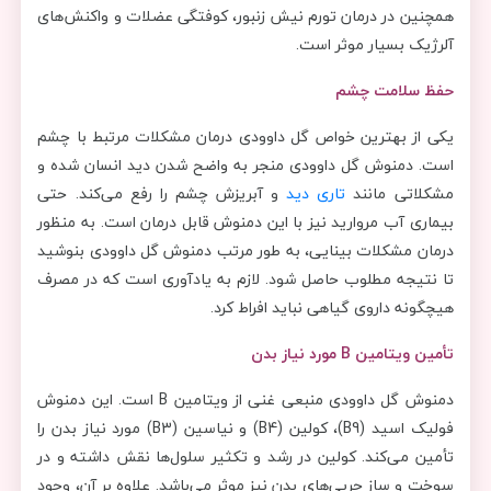
همچنین در درمان تورم نیش زنبور، کوفتگی عضلات و واکنش‌های
آلرژیک بسیار موثر است.
حفظ سلامت چشم
یکی از بهترین خواص گل داوودی درمان مشکلات مرتبط با چشم
است. دمنوش گل داوودی منجر به واضح شدن دید انسان شده و
مشکلاتی مانند
تاری دید
و آبریزش چشم را رفع می‌کند. حتی
بیماری آب مروارید نیز با این دمنوش قابل درمان است. به منظور
درمان مشکلات بینایی، به طور مرتب دمنوش گل داوودی بنوشید
تا نتیجه مطلوب حاصل شود. لازم به یادآوری است که در مصرف
هیچگونه داروی گیاهی نباید افراط کرد.
تأمین ویتامین
B
مورد نیاز بدن
دمنوش گل داوودی منبعی غنی از ویتامین B است. این دمنوش
فولیک اسید (B9)، کولین (B4) و نیاسین (B3) مورد نیاز بدن را
تأمین می‌کند. کولین در رشد و تکثیر سلول‌ها نقش داشته و در
سوخت و ساز چربی‌‌های بدن نیز موثر می‌باشد. علاوه بر آن، وجود