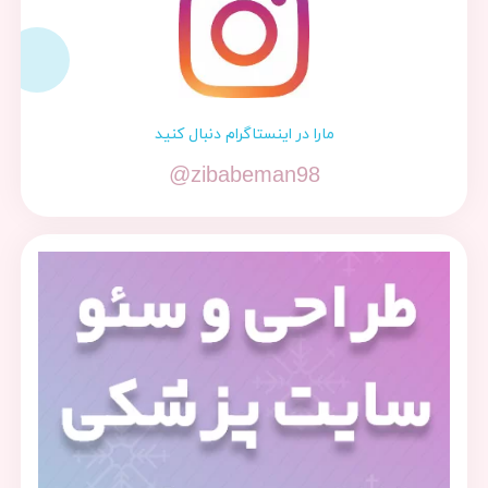
مارا در اینستاگرام دنبال کنید
@zibabeman98