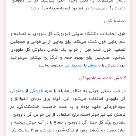
درمان می‌شوند. به دلیل وجود آنتی بیوتیک در گل داوودی،
دمنوش آن می‌تواند در رفع درد قفسه سینه موثر باشد.
تصفیه خون
طبق تحقیقات دانشگاه سیتی نیویورک، گل داوودی به تصفیه و
سم زدایی خون کمک می‌کند. برای رهایی از بی‌خوابی و همچنین
تصفیه خون، شب قبل از خواب یک فنجان دمنوش گل داوودی
بنوشید. همچنین برای بهبود طعم و اثرگذاری بیشتر، می‌توانید
این دمنوش را با
عسل
یا
زنجبیل
نیز مخلوط نمایید.
کاهش علائم سرماخوردگی
در طب سنتی چینی به منظور مقابله با
سرماخوردگی
از دمنوش
گل داوودی استفاده می‌شود. این گیاه برای درمان آنفولانزا و
سرماخوردگی مفید بوده و به علت خاصیت خنک‌کنندگی، در
کاهش تب نیز موثر است. برای استفاده از این خواص گل داوودی ،
مقداری برگ گل مینا، گل داوودی و نعناع را در آب جوش ریخته و
اجازه دهید دم بکشد. پس از خنک شدن دمنوش، هر 2 ساعت یک