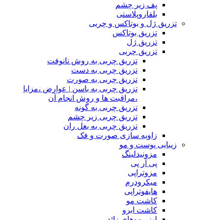
پف زیر چشم
بلفاروپلاستی
تزریق ژل و بوتاکس و چربی
تزریق بوتاکس
تزریق ژل
تزریق چربی
تزریق چربی به روش نانوفت
تزریق چربی به دست
تزریق چربی به صورت
تزریق چربی به باسن | عوارض ،مزایا
،مراقبت ها و روش انجام آن
تزریق چربی به گونه
تزریق چربی زیر چشم
تزریق چربی به بغل ران
زاویه سازی صورت و فک
زیبایی پوست و مو
مزونیدلینگ
پی آر پی
مزوتراپی
میکرودرم
هایفوتراپی
کاشت مو
کاشت ابرو
لیزر موهای زائد