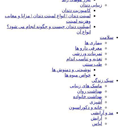
زیبایی دندان
کامپوزیت دندان
لمینت دندان | انواع لمینت دندان | مزاپا و معایب
وهزینه لمینت
ایمپلنت دندان چیست و چگونه انجام می شود؟
انواع آن
سلامت
بیماری ها
معرفی دارو ها
تمرینات ورزشی
تغذیه و تناسب اندام
طب سنتی
نوشیدنی و دمنوش ها
خواص میوه ها
سبک زندگی
ماسک های زیبایی
بهداشت روان
بهداشت خانواده
آشپزی
خانه و دکوراسیون
مد و آرایشی
آرایش
لباس