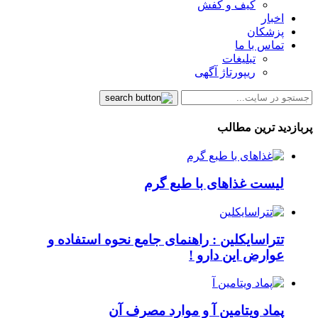
کیف و کفش
اخبار
پزشکان
تماس با ما
تبلیغات
ریپورتاژ آگهی
پربازدید ترین مطالب
لیست غذاهای با طبع گرم
تتراسایکلین : راهنمای جامع نحوه استفاده و
عوارض این دارو !
پماد ویتامین آ و موارد مصرف آن