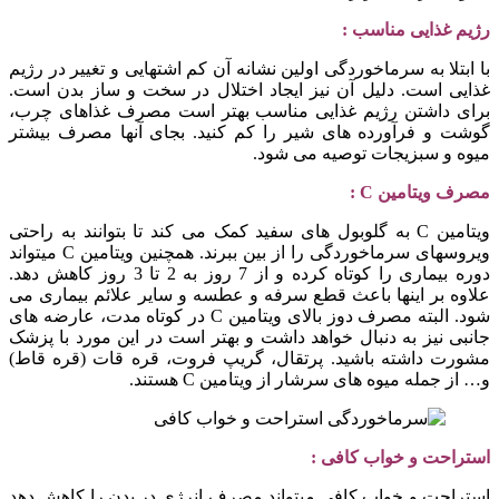
رژیم غذایی مناسب :
با ابتلا به سرماخوردگی اولین نشانه آن کم اشتهایی و تغییر در رژیم
غذایی است. دلیل آن نیز ایجاد اختلال در سخت و ساز بدن است.
برای داشتن رژیم غذایی مناسب بهتر است مصرف غذاهای چرب،
گوشت و فرآورده های شیر را کم کنید. بجای آنها مصرف بیشتر
میوه و سبزیجات توصیه می شود.
مصرف ویتامین
C
:
ویتامین C به گلوبول های سفید کمک می کند تا بتوانند به راحتی
ویروسهای سرماخوردگی را از بین ببرند. همچنین ویتامین C میتواند
دوره بیماری را کوتاه کرده و از 7 روز به 2 تا 3 روز کاهش دهد.
علاوه بر اینها باعث قطع سرفه و عطسه و سایر علائم بیماری می
شود. البته مصرف دوز بالای ویتامین C در کوتاه مدت، عارضه های
جانبی نیز به دنبال خواهد داشت و بهتر است در این مورد با پزشک
مشورت داشته باشید. پرتقال، گریپ فروت، قره قات (قره قاط)
و… از جمله میوه های سرشار از ویتامین C هستند.
استراحت و خواب کافی :
استراحت و خواب کافی میتواند مصرف انرژی در بدن را کاهش دهد