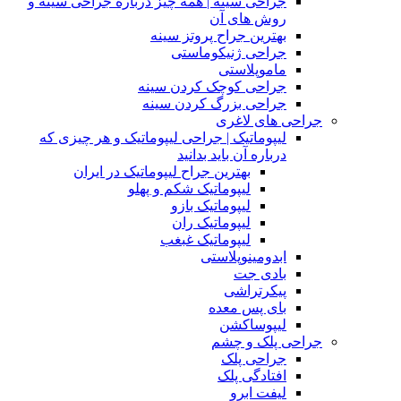
جراحی سینه | همه چیز درباره جراحی سینه و
روش های آن
بهترین جراح پروتز سینه
جراحی ژنیکوماستی
ماموپلاستی
جراحی کوچک کردن سینه
جراحی بزرگ کردن سینه
جراحی های لاغری
لیپوماتیک | جراحی لیپوماتیک و هر چیزی که
درباره آن باید بدانید
بهترین جراح لیپوماتیک در ایران
لیپوماتیک شکم و پهلو
لیپوماتیک بازو
لیپوماتیک ران
لیپوماتیک غبغب
ابدومینوپلاستی
بادی‌ جت
پیکرتراشی
بای پس معده
لیپوساکشن
جراحی پلک و چشم
جراحی پلک
افتادگی پلک
لیفت ابرو