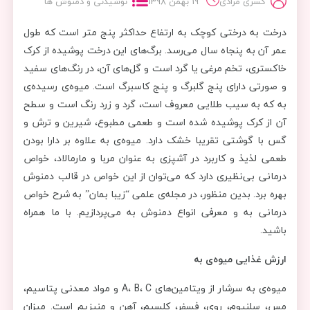
کسری مرادی
19 بهمن 1398
نوشیدنی و دمنوش ها
درخت به درختی کوچک به ارتفاع حداکثر پنج متر است که طول
عمر آن به پنجاه سال می‌رسد. برگ‌های این درخت پوشیده از کرک
خاکستری، تخم مرغی یا گرد است و گل‌های آن، در رنگ‌های سفید
و صورتی دارای پنج گلبرگ و پنج کاسبرگ است. میوه‌ی رسیده‌ی
به که به سیب طلایی معروف است، گرد و زرد رنگ است و سطح
آن از کرک پوشیده شده است و طعمی مطبوع، شیرین و ترش و
گس با گوشتی تقریبا خشک دارد. میوه‌ی به علاوه بر دارا بودن
طعمی لذیذ و کاربرد در آشپزی به عنوان مربا و مارمالاد، خواص
درمانی بی‌نظیری دارد که می‌توان از این خواص در قالب دمنوش
بهره برد. بدین منظور، در مجله‌ی علمی “زیبا بمان” به شرح خواص
درمانی به و معرفی انواع دمنوش به می‌پردازیم. با ما همراه
باشید.
ارزش غذایی میوه‌ی به
میوه‌ی به سرشار از ویتامین‌های A، B، C و مواد معدنی پتاسیم،
مس، سلنیوم، روی، فسفر، کلسیم، آهن و منیزیم است. میزان