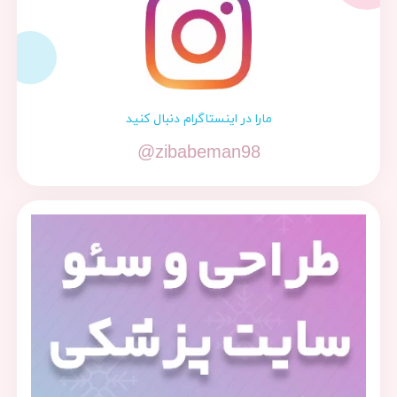
مارا در اینستاگرام دنبال کنید
@zibabeman98