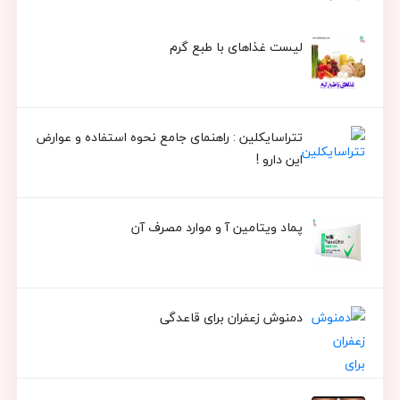
لیست غذاهای با طبع گرم
تتراسایکلین : راهنمای جامع نحوه استفاده و عوارض
این دارو !
پماد ویتامین آ و موارد مصرف آن
دمنوش زعفران برای قاعدگی