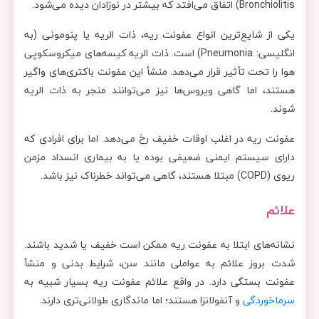
Bronchiolitis) اتفاق می‌افتد که بیشتر در نوزادان دیده می‌شود.
یکی از شایع‌ترین انواع عفونت ریه، ذات الریه یا پنومونی (به
انگلیسی: Pneumonia) است. ذات الریه کیسه‌های میکروسکوپی
هوا را تحت تأثیر قرار می‌دهد. منشأ این عفونت باکتری‌های واگیر
هستند، اما گاهی ویروس‌ها نیز می‌توانند منجر به ذات الریه
شوند.
عفونت ریه در اغلب اوقات خفیف رخ می‌دهد. اما برای افرادی که
دارای سیستم ایمنی ضعیفی بوده یا به بیماری انسداد مزمن
ریوی (COPD) مبتلا هستند، گاهی می‌تواند خطرناک نیز باشد.
علائم
نشانه‌های ابتلا به عفونت ریه ممکن است خفیف یا شدید باشند.
شدت بروز علائم به عواملی مانند سن، شرایط بدنی و منشأ
عفونت بستگی دارد. در واقع علائم عفونت ریه بسیار شبیه به
سرماخوردگی
و آنفولانزا هستند؛ اما ماندگاری طولانی‌تری دارند.