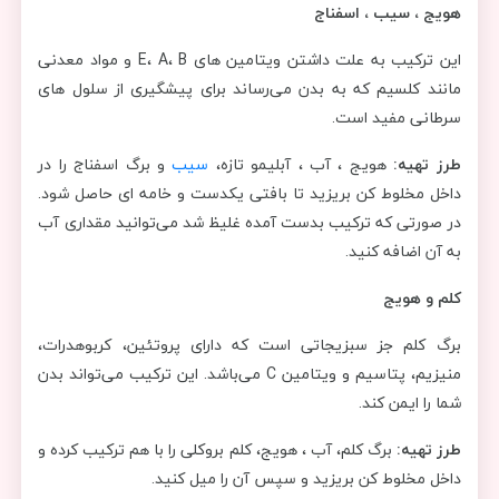
هویج ، سیب ، اسفناج
این ترکیب به علت داشتن ویتامین های E، A، B و مواد معدنی
مانند کلسیم که به بدن می‌رساند برای پیشگیری از سلول های
سرطانی مفید است.
طرز تهیه:
هویج ، آب ، آبلیمو تازه،
سیب
و برگ اسفناج را در
داخل مخلوط کن بریزید تا بافتی یکدست و خامه ای حاصل شود.
در صورتی که ترکیب بدست آمده غلیظ شد می‌توانید مقداری آب
به آن اضافه کنید.
کلم و هویج
برگ کلم جز سبزیجاتی است که دارای پروتئین، کربوهدرات،
منیزیم، پتاسیم و ویتامین C می‌باشد. این ترکیب می‌تواند بدن
شما را ایمن کند.
طرز تهیه:
برگ کلم، آب ، هویج، کلم بروکلی را با هم ترکیب کرده و
داخل مخلوط کن بریزید و سپس آن را میل کنید.