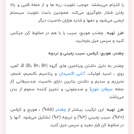
را التیام می‌بخشد. موجب تقویت ریه ها و از حمله قلبی و بالا
رفتن فشار جلوگیری می‌کند. همچنین باعث تقویت سیستم
ایمنی می‌شود و دهها و شاید هزاران خاصیت دیگر.
طرز تهیه:
چغندر، هویج، سیب را با هم در مخلوط کن میکس
کنید و سپس میل بفرمایید.
چغندر، هویج، کرفس، سیب زمینی و تربچه
چغندر به دلیل داشتن ویتامین های گروه (B (B1، B2، B6، آهن،
روی ، اسید فولیک،
آنتی اکسیدان
و پتاسیم ،کلسیم، فسفر،
منیزیم و سدیم و داشتن بتایین دارای خاصیت ضدسرطانی (از
جمله
سرطان خون
) و ضدعفونی و تمییز کننده سموم از بدن
می‌باشد.
طرز تهیه:
این ترکیب بیشتر از
چغندر
(55%) ، هویج و کرفس
(20%)، سیب زمینی (3%) و تربچه (2%) تشکیل می‌شود. آنها را
در مخلوط کن قرار دهید و سپس میل کنید.