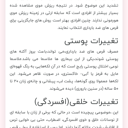
تشدید این موضوع شود. در نتیجه ریزش موی مشاهده شده
بسیار بیشتر از افرادی است که سابقه ارثی در زمینه ریزش موی
هورمونی ندارند. چنین افرادی بهتر است روش های جایگزینی برای
قرص های ضد بارداری انتخاب نمایند.
تغییرات پوستی
مصرف قرص های ضد بارداری،می تواند،باعث بروز آکنه های
پوستی شوند،یکی از این بیماری ها ملاسما می باشد.ملاسما
نوعی اختلال پوستی رایج است که در آن لکه‌هایی به رنگ قهوه‌ای
مایل به قرمز یا آبی– خاکستری، در صورت ظاهر می‌شود. این
لکه‌ها معمولا روی گونه‌ها، پشت لب، پیشانی و چانه‌ی زنان ۲۰ تا
۵۰ ساله (در سنین باروری) دیده می‌شوند.
تغییرات خلقی(افسردگی)
این ،موضوعی پیچیده است در حالی که برخی از زنان با سابقه ای
از نوسانات خلق و خوی افسردگی، اضطراب، حتی بی خوابی ترس
از افزایش شدت علائم آنها دارند. اما پس از استفاده از برخی قرص