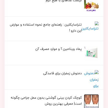
لیست غذاهای با طبع گرم
تتراسایکلین : راهنمای جامع نحوه استفاده و عوارض
این دارو !
پماد ویتامین آ و موارد مصرف آن
دمنوش زعفران برای قاعدگی
کوچک کردن بینی گوشتی بدون عمل جراحی چگونه
است| معرفی بهترین روش