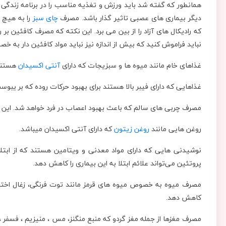
همانطور که گفته شد باید ورزش و تغذیه مناسب را در برنامه زندگی خ
دیگر بیماری های عصبی تاثیر گذار باشد. مصرف
چای سبز
را به هیچ 
که رادیکال های آزاد را از بین می برد. این نکته که مصرف کافئین بر
نباید فراموش کنید که بیش از اندازه نیز نباید مواد کافئین دار به 
غذاهای خام مانند میوه ها و سبزیجات که دارای
آنتی اکسیدان
هستند
غذاهایی که دارای فیبر بالا هستند برای بهبود حرکات روده که بر یبوس
مصرف چربی های سالم که باعث بهبود اعصاب در فرد خواهد شد. این 
روغن هایی مانند
روغن زیتون
که دارای آنتی اکسیدان می‎باشد.
نوشیدنی هایی که دارای مواد معدنی و ویتامین هستند که از ابتل
پروتئین می‌تواند علائم ابتلا به این بیماری را کاهش دهد.
مصرف میوه به خصوص میوه های قرمز مانند توت فرنگی، زغال اخته، آ
کاهش دهد.
مصرف مغزها از جمله مغز گردو که منبع منگنز، مس ، منیزیم ، فسفر