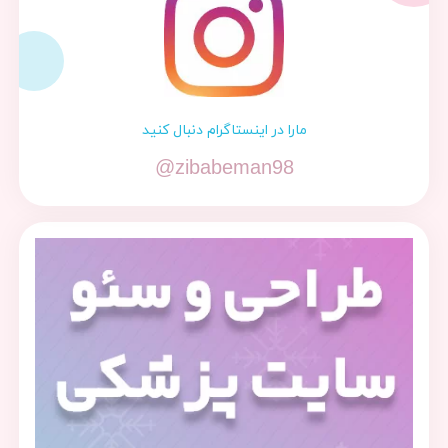
مارا در اینستاگرام دنبال کنید
@zibabeman98