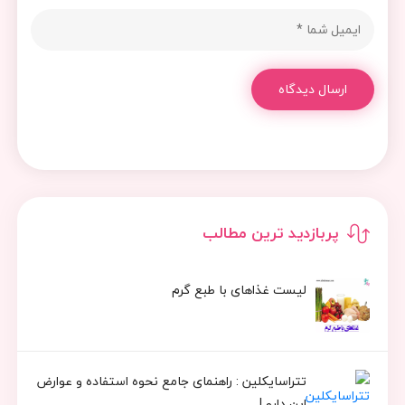
ارسال دیدگاه
پربازدید ترین مطالب
لیست غذاهای با طبع گرم
تتراسایکلین : راهنمای جامع نحوه استفاده و عوارض
این دارو !