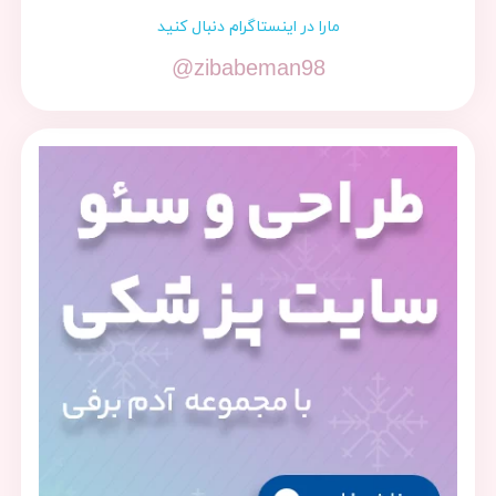
مارا در اینستاگرام دنبال کنید
@zibabeman98