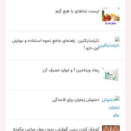
لیست غذاهای با طبع گرم
تتراسایکلین : راهنمای جامع نحوه استفاده و عوارض
این دارو !
پماد ویتامین آ و موارد مصرف آن
دمنوش زعفران برای قاعدگی
کوچک کردن بینی گوشتی بدون عمل جراحی چگونه