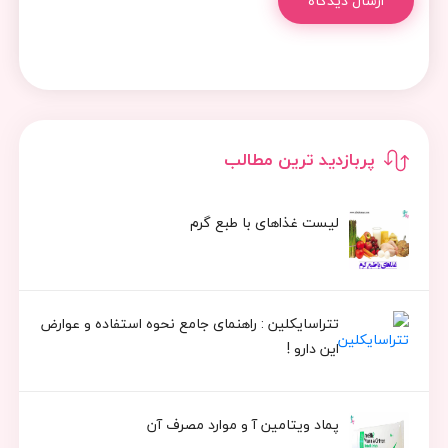
ارسال دیدگاه
پربازدید ترین مطالب
لیست غذاهای با طبع گرم
تتراسایکلین : راهنمای جامع نحوه استفاده و عوارض
این دارو !
پماد ویتامین آ و موارد مصرف آن