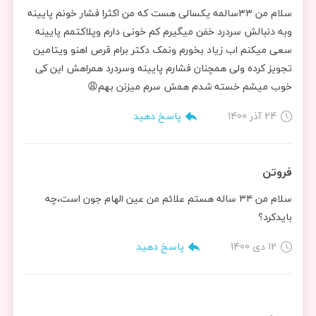
سلام من ۳۳سالمه یکسالی هست که من اکثرا فشار خونم پایینه
وبه دنبالش سردرد خفن میگیرم کم خونی دارم وپلاکتمم پایینه
سعی میکنم اب زیاد بخورم ونمک دکتر برام قرص اهنو ویتامین
تجویز کرده ولی همچنان فشارم پایینه وسردرد همراهش این کی
خوب میشم خسته شدم همش سرم میزنن بهم😩
24 آذر 1400
پاسخ دهید
فروتن
سلام من ۳۴ ساله هستم علائم من عین الهام جون است،چه
بایدکرد؟
12 دی 1400
پاسخ دهید