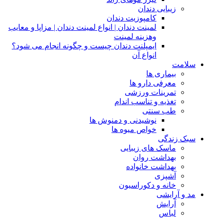
زیبایی دندان
کامپوزیت دندان
لمینت دندان | انواع لمینت دندان | مزاپا و معایب
وهزینه لمینت
ایمپلنت دندان چیست و چگونه انجام می شود؟
انواع آن
سلامت
بیماری ها
معرفی دارو ها
تمرینات ورزشی
تغذیه و تناسب اندام
طب سنتی
نوشیدنی و دمنوش ها
خواص میوه ها
سبک زندگی
ماسک های زیبایی
بهداشت روان
بهداشت خانواده
آشپزی
خانه و دکوراسیون
مد و آرایشی
آرایش
لباس