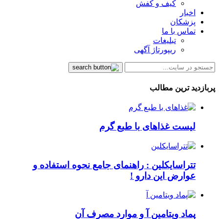
کیف و کفش
اخبار
پزشکان
تماس با ما
تبلیغات
ریپورتاژ آگهی
پربازدید ترین مطالب
لیست غذاهای با طبع گرم
تتراسایکلین : راهنمای جامع نحوه استفاده و
عوارض این دارو !
پماد ویتامین آ و موارد مصرف آن