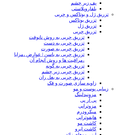
پف زیر چشم
بلفاروپلاستی
تزریق ژل و بوتاکس و چربی
تزریق بوتاکس
تزریق ژل
تزریق چربی
تزریق چربی به روش نانوفت
تزریق چربی به دست
تزریق چربی به صورت
تزریق چربی به باسن | عوارض ،مزایا
،مراقبت ها و روش انجام آن
تزریق چربی به گونه
تزریق چربی زیر چشم
تزریق چربی به بغل ران
زاویه سازی صورت و فک
زیبایی پوست و مو
مزونیدلینگ
پی آر پی
مزوتراپی
میکرودرم
هایفوتراپی
کاشت مو
کاشت ابرو
لیزر موهای زائد