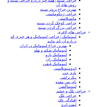
جراحی سینه | همه چیز درباره جراحی سینه و
روش های آن
بهترین جراح پروتز سینه
جراحی ژنیکوماستی
ماموپلاستی
جراحی کوچک کردن سینه
جراحی بزرگ کردن سینه
جراحی های لاغری
لیپوماتیک | جراحی لیپوماتیک و هر چیزی که
درباره آن باید بدانید
بهترین جراح لیپوماتیک در ایران
لیپوماتیک شکم و پهلو
لیپوماتیک بازو
لیپوماتیک ران
لیپوماتیک غبغب
ابدومینوپلاستی
بادی‌ جت
پیکرتراشی
بای پس معده
لیپوساکشن
جراحی پلک و چشم
جراحی پلک
افتادگی پلک
لیفت ابرو