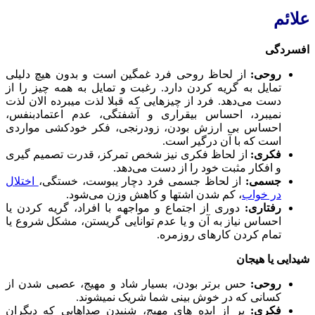
علائم
افسردگی
روحی:
از لحاظ روحی فرد غمگین است و بدون هیچ دلیلی
تمایل به گریه کردن دارد. رغبت و تمایل به همه چیز را از
دست می‌دهد. فرد از چیزهایی که قبلا لذت میبرده الان لذت
نمیبرد، احساس بیقراری و آشفتگی، عدم اعتمادبنفس،
احساس بی ارزش بودن، زودرنجی، فکر خودکشی مواردی
است که با آن درگیر است.
فکری:
از لحاظ فکری نیز شخص تمرکز، قدرت تصمیم گیری
و افکار مثبت خود را از دست می‌دهد.
جسمی:
از لحاظ جسمی فرد دچار یبوست، خستگی،
اختلال
در خواب
، کم شدن اشتها و کاهش وزن می‌شود.
رفتاری:
دوری از اجتماع و مواجهه با افراد، گریه کردن یا
احساس نیاز به آن و یا عدم توانایی گریستن، مشکل شروع یا
تمام کردن کارهای روزمره.
شیدایی یا هیجان
روحی:
حس برتر بودن، بسیار شاد و مهیج، عصبی شدن از
کسانی که در خوش بینی شما شریک نمیشوند.
فکری:
پر از ایده های مهیج، شنیدن صداهایی که دیگران