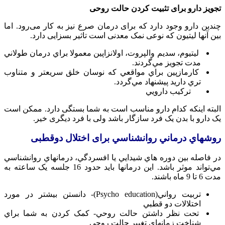
تجویز دارو برای تثبیت کردن حالت روحی
چندین دارو وجود دارد که برای درمان صرع نیز به کار می‌رود. اما
بین آنها لیتیون که نوعی نمک معدنی است تاثیر بسزایی دارد.
ليتيوم، سديم والپروت، اولانزاپين معمولا براي درمان طولاني
مدت تجويز مي‌گردند.
کارمازپين براي مواقعي که نوسان خلق سريعتر و متناوب
تري داريد پيشنهاد مي‌گردد.
ترکيب دارويي
البته اینکه کدام دارو مناسب است به شما بستگی دارد. ممکن است
یک دارو با بدن یک فرد سازگار باشد ولی با فرد دیگری خیر.
روشهاي درماني روانشناسي برای اختلال دوقطبی
در فاصله بين دوره هاي شيدايي يا افسردگي، درمانهاي روانشناسي
مي‌تواند موثر باشد. اين درمانها بايد حدود 16 جلسه يک ساعته به
مدت 6 تا 9 ماه باشند.
تربيت رواني(Psycho education)- دانستن بيشتر در مورد
اختلالات دو قطبي
تحت نظر داشتن حالت روحي- کمک کردن به شما براي
شناخت زمانهاي تغيير حالت روحي