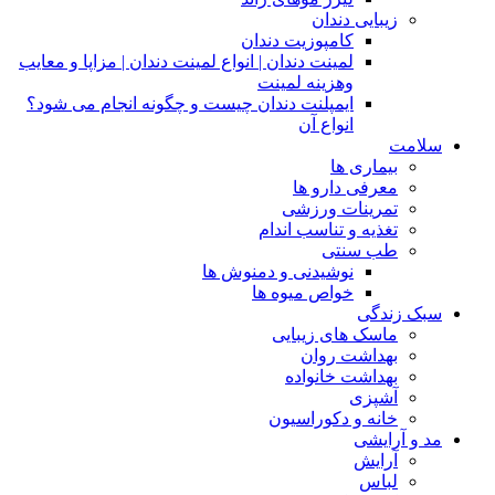
زیبایی دندان
کامپوزیت دندان
لمینت دندان | انواع لمینت دندان | مزاپا و معایب
وهزینه لمینت
ایمپلنت دندان چیست و چگونه انجام می شود؟
انواع آن
سلامت
بیماری ها
معرفی دارو ها
تمرینات ورزشی
تغذیه و تناسب اندام
طب سنتی
نوشیدنی و دمنوش ها
خواص میوه ها
سبک زندگی
ماسک های زیبایی
بهداشت روان
بهداشت خانواده
آشپزی
خانه و دکوراسیون
مد و آرایشی
آرایش
لباس