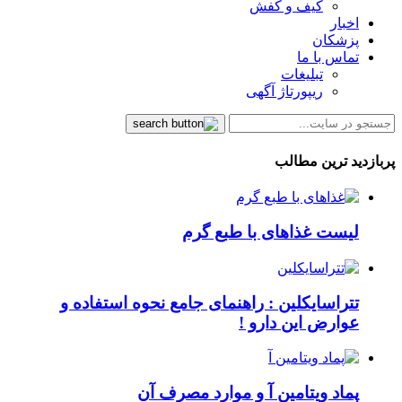
کیف و کفش
اخبار
پزشکان
تماس با ما
تبلیغات
ریپورتاژ آگهی
پربازدید ترین مطالب
لیست غذاهای با طبع گرم
تتراسایکلین : راهنمای جامع نحوه استفاده و
عوارض این دارو !
پماد ویتامین آ و موارد مصرف آن