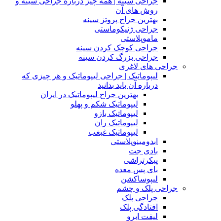
جراحی سینه | همه چیز درباره جراحی سینه و
روش های آن
بهترین جراح پروتز سینه
جراحی ژنیکوماستی
ماموپلاستی
جراحی کوچک کردن سینه
جراحی بزرگ کردن سینه
جراحی های لاغری
لیپوماتیک | جراحی لیپوماتیک و هر چیزی که
درباره آن باید بدانید
بهترین جراح لیپوماتیک در ایران
لیپوماتیک شکم و پهلو
لیپوماتیک بازو
لیپوماتیک ران
لیپوماتیک غبغب
ابدومینوپلاستی
بادی‌ جت
پیکرتراشی
بای پس معده
لیپوساکشن
جراحی پلک و چشم
جراحی پلک
افتادگی پلک
لیفت ابرو