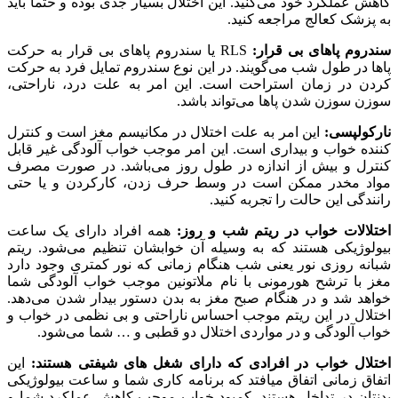
کاهش عملکرد خود می‌کنید. این اختلال بسیار جدی بوده و حتما باید
به پزشک کعالج مراجعه کنید.
سندروم پاهای بی قرار:
RLS یا سندروم پاهای بی قرار به حرکت
پاها در طول شب می‌گویند. در این نوع سندروم تمایل فرد به حرکت
کردن در زمان استراحت است. این امر به علت درد، ناراحتی،
سوزن سوزن شدن پاها می‌تواند باشد.
نارکولپسی:
این امر به علت اختلال در مکانیسم مغز است و کنترل
کننده خواب و بیداری است. این امر موجب خواب آلودگی غیر قابل
کنترل و بیش از اندازه در طول روز می‌باشد. در صورت مصرف
مواد مخدر ممکن است در وسط حرف زدن، کارکردن و یا حتی
رانندگی این حالت را تجربه کنید.
اختلالات خواب در ریتم شب و روز:
همه افراد دارای یک ساعت
بیولوژیکی هستند که به وسیله آن خوابشان تنظیم می‌شود. ریتم
شبانه روزی نور یعنی شب هنگام زمانی که نور کمتری وجود دارد
مغز با ترشح هورمونی با نام ملاتونین موجب خواب آلودگی شما
خواهد شد و در هنگام صبح مغز به بدن دستور بیدار شدن می‌دهد.
اختلال در این ریتم موجب احساس ناراحتی و بی نظمی در خواب و
خواب آلودگی و در مواردی اختلال دو قطبی و … شما می‌شود.
اختلال خواب در افرادی که دارای شغل های شیفتی هستند:
این
اتفاق زمانی اتفاق میافتد که برنامه کاری شما و ساعت بیولوژیکی
بدنتان در تداخل هستند. کمبود خواب موجب کاهش عملکرد شما و