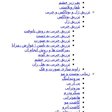
پف زیر چشم
بلفاروپلاستی
تزریق ژل و بوتاکس و چربی
تزریق بوتاکس
تزریق ژل
تزریق چربی
تزریق چربی به روش نانوفت
تزریق چربی به دست
تزریق چربی به صورت
تزریق چربی به باسن | عوارض ،مزایا
،مراقبت ها و روش انجام آن
تزریق چربی به گونه
تزریق چربی زیر چشم
تزریق چربی به بغل ران
زاویه سازی صورت و فک
زیبایی پوست و مو
مزونیدلینگ
پی آر پی
مزوتراپی
میکرودرم
هایفوتراپی
کاشت مو
کاشت ابرو
لیزر موهای زائد