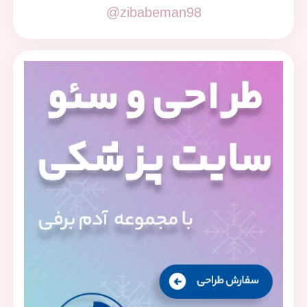
@zibabeman98