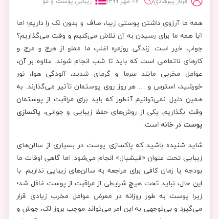
فرناز پیرهادی
07 مهر 1399
زیبایی پوست و مو
همه ما آرزوی داشتن پوستی زیبا، صاف و بدون لک را داریم؛ اما
آیا همه ما برای رسیدن به آن تلاش می‌کنیم و وقت می‌گذاریم؟
جواب خیر است. زندگی روزمره اغلب ما مملو از هرج و مرج و
کارهای ناتمامی است که باید تا شب انجام شوند. علاوه بر آن،
عوامل مخربی مانند سرما و گرمای شدید، آلودگی هوا، نور
خورشید، استرس و … هر روز روی پوستمان تأثیر می‌گذارند. به
همین دلیل نمی‌توانیم آنطور که باید برای مراقبت از پوستمان
وقت بگذاریم. یکی از روش‌های حفظ زیبایی و جوانی،
پاکسازی
پوست در خانه
است.
شاید شنیده باشید که پاکسازی پوست در بسیاری از سالن‌های
زیبایی تحت عنوان «فیشیال» انجام می‌شود. اما گاهی اوقات ما
بودجه یا زمان کافی برای مراجعه به سالن‌های زیبایی نداریم. با
این حال، نباید تحت هیچ شرایطی از مراقبت از پوست غافل شد؛
زیرا پوست به طور روزانه در معرض عوامل مخرب زیادی قرار
می‌گیرد و بی‌توجهی به این امر می‌تواند موجب بروز لک، جوش و