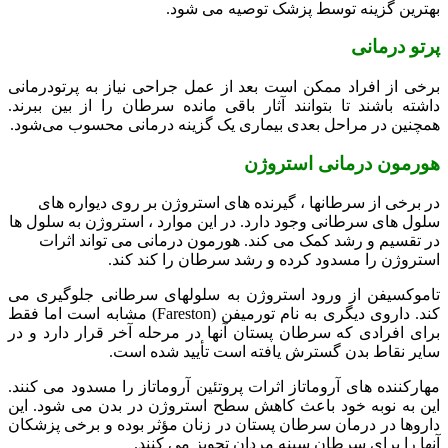
بهترین گزینه توسط پزشک توصیه می شود.
پرتو درمانی
برخی از افراد ممکن است بعد از عمل جراحی نیاز به پرتودرمانی
داشته باشند تا بتوانند آثار باقی مانده سرطان را از بین ببرند.
همچنین در مراحل بعدی بیماری یک گزینه درمانی محسوب می‌شود.
هورمون درمانی استروژن
در برخی از سرطانها ، گیرنده های استروژن بر روی دیواره های
سلول های سرطانی وجود دارد. در این موارد ، استروژن به سلول ها
در تقسیم و رشد کمک می کند. هورمون درمانی می تواند اثرات
استروژن را مسدود کرده و رشد سرطان را کند کند.
تاموکسیفن از ورود استروژن به سلولهای سرطانی جلوگیری می
کند. داروی دیگری به نام تورمیفن (Fareston) مشابه است اما فقط
برای افرادی که سرطان پستان آنها در مرحله آخر قرار دارد و در
سایر نقاط بدن گسترش یافته است تأیید شده است.
مهارکننده های آروماتاز اثرات پروتئین آروماتاز را مسدود می کنند.
این به نوبه خود باعث کاهش سطح استروژن در بدن می شود. این
داروها در درمان سرطان پستان در زنان مؤثر بوده و برخی پزشکان
آنها را برای سرطان سینه مردان تجویز می کنند.