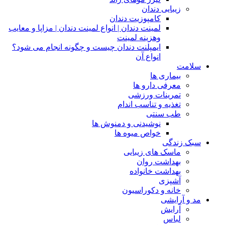
زیبایی دندان
کامپوزیت دندان
لمینت دندان | انواع لمینت دندان | مزاپا و معایب
وهزینه لمینت
ایمپلنت دندان چیست و چگونه انجام می شود؟
انواع آن
سلامت
بیماری ها
معرفی دارو ها
تمرینات ورزشی
تغذیه و تناسب اندام
طب سنتی
نوشیدنی و دمنوش ها
خواص میوه ها
سبک زندگی
ماسک های زیبایی
بهداشت روان
بهداشت خانواده
آشپزی
خانه و دکوراسیون
مد و آرایشی
آرایش
لباس