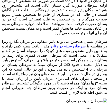
در آقایان در حدود 1 در 833 است. در صورتی که تشخیص در مراحل
اولیه سرطان صورت گیرد بسیار عالی است. اما تشخیص زود
همیشه امکان پذیر نیست. تشخیص دیرهنگام به علت عدم آگاهی
است. در حالی که در بسیاری از خانم ها تشخیص بسیار سریع
صورت می‌گیرد و این تشخیص به علت تغییراتی است که در در
پستان صورت گرفته است می‌باشد. اطلاعات درباره سرطان سینه
در آقایان نسبت خانم ها بسیار کمتر است و به همان نسبت تشخیص
آن برای آنها دیرتر صورت می‌گیرد.
سرطان پستان همچنین می تواند تاثیر متفاوتی بر مردان بگذارد زیرا
در مقایسه با
سرطان سینه در زنان
مقدار بافت سینه کمی دارند و
به همین دلیل تشخیص توده های کوچک را می‌تواند آسان تر کند و
متقابلا بدان معنی است که سرطان فضای کمتری برای رشد در
پستان دارد و ممکن است سریعتر در بافتهای اطراف گسترش یابد.
به دلایل مختلف حدود 40٪ از مردان مبتلا به سرطان پستان در
مرحله 3 یا 4 تشخیص داده می شوند ، این در حالی است که این
بیماری در حال حاضر در سایر قسمت های بدن نیز رواج یافته است.
در نتیجه ، میزان بقای کلی برای مردان پایین تر از زنان است. با
مجله
“زیبا بمان”
همراه باشید تا در مورد چگونگی تشخیص سرطان
پستان مرد و اینکه در صورت بروز سرطان چه تغییراتی انجام
می‌شود اطلاعات لازم را کسب کنید.