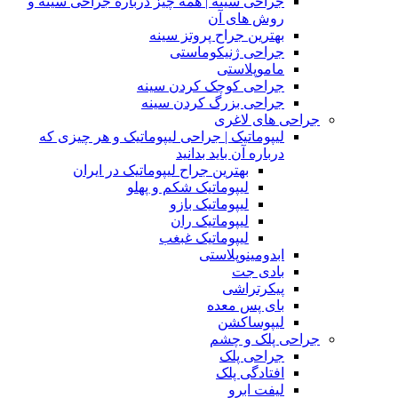
جراحی سینه | همه چیز درباره جراحی سینه و
روش های آن
بهترین جراح پروتز سینه
جراحی ژنیکوماستی
ماموپلاستی
جراحی کوچک کردن سینه
جراحی بزرگ کردن سینه
جراحی های لاغری
لیپوماتیک | جراحی لیپوماتیک و هر چیزی که
درباره آن باید بدانید
بهترین جراح لیپوماتیک در ایران
لیپوماتیک شکم و پهلو
لیپوماتیک بازو
لیپوماتیک ران
لیپوماتیک غبغب
ابدومینوپلاستی
بادی‌ جت
پیکرتراشی
بای پس معده
لیپوساکشن
جراحی پلک و چشم
جراحی پلک
افتادگی پلک
لیفت ابرو