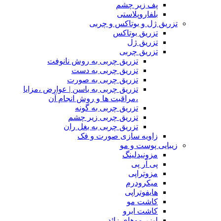
پف زیر چشم
بلفاروپلاستی
تزریق ژل و بوتاکس و چربی
تزریق بوتاکس
تزریق ژل
تزریق چربی
تزریق چربی به روش نانوفت
تزریق چربی به دست
تزریق چربی به صورت
تزریق چربی به باسن | عوارض ،مزایا
،مراقبت ها و روش انجام آن
تزریق چربی به گونه
تزریق چربی زیر چشم
تزریق چربی به بغل ران
زاویه سازی صورت و فک
زیبایی پوست و مو
مزونیدلینگ
پی آر پی
مزوتراپی
میکرودرم
هایفوتراپی
کاشت مو
کاشت ابرو
لیزر موهای زائد