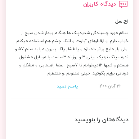
دیدگاه کاربران
اح.سل
سلام مورد چسبندگی شدیدپلک ها هنگام بیدار شدن صبح از
خواب دارم .و ازقطرهای آیاوت و اشک چشم هم استفاده میکنم
.ولی باز مایع براثر خمیازه و یا فشار پلک بیرون میاید.سنم ۵۷ و
نمره عینک نزدیک بینی ۳ و روزانه ۳ساعت با موبایل مشغول
هستم و شبها ۱۲میخوابم تا ۷صبح ..لطفا راهنمایی و مشکل و
درمانی برایم بگوئید. خیلی ممنونم .و منتظرم
22 آبان 1400
پاسخ دهید
دیدگاهتان را بنویسید