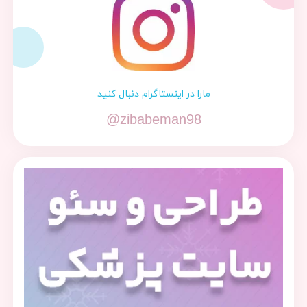
مارا در اینستاگرام دنبال کنید
@zibabeman98