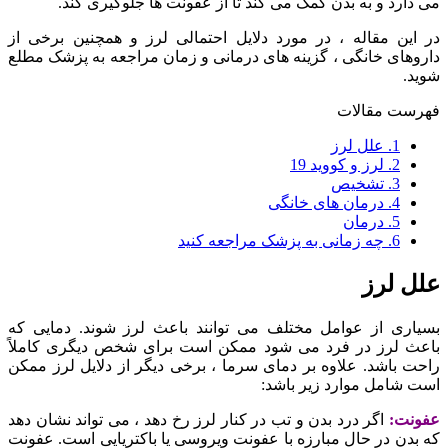
می دارد و به بدن کمک می کند تا از عفونت ها جلوگیری کند.
در این مقاله ، در مورد دلایل احتمالی لرز و همچنین برخی از
داروهای خانگی ، گزینه های درمانی و زمان مراجعه به پزشک مطلع
شوید.
فهرست مقالات
1.
علل لرز
2.
لرز و کووید 19
3.
تشخیص
4.
درمان های خانگی
5.
درمان
6.
چه زمانی به پزشک مراجعه کنید
علل لرز
بسیاری از عوامل مختلف می توانند باعث لرز شوند. دمایی که
باعث لرز در فرد می شود ممکن است برای شخص دیگری کاملاً
راحت باشد. علاوه بر دمای سرما ، برخی دیگر از دلایل لرز ممکن
است شامل موارد زیر باشد:
عفونت:
اگر درد بدن و تب در کنار لرز رخ دهد ، می تواند نشان دهد
که بدن در حال مبارزه با عفونت ویروسی یا باکتریایی است. عفونت