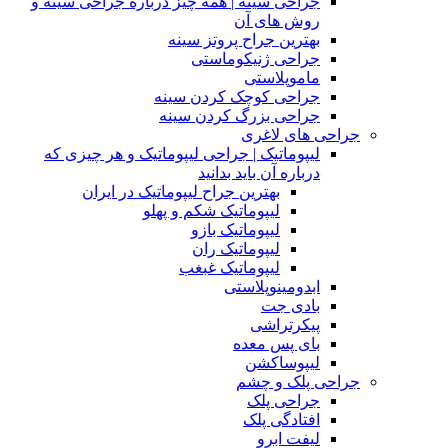
جراحی سینه | همه چیز درباره جراحی سینه و
روش های آن
بهترین جراح پروتز سینه
جراحی ژنیکوماستی
ماموپلاستی
جراحی کوچک کردن سینه
جراحی بزرگ کردن سینه
جراحی های لاغری
لیپوماتیک | جراحی لیپوماتیک و هر چیزی که
درباره آن باید بدانید
بهترین جراح لیپوماتیک در ایران
لیپوماتیک شکم و پهلو
لیپوماتیک بازو
لیپوماتیک ران
لیپوماتیک غبغب
ابدومینوپلاستی
بادی‌ جت
پیکرتراشی
بای پس معده
لیپوساکشن
جراحی پلک و چشم
جراحی پلک
افتادگی پلک
لیفت ابرو