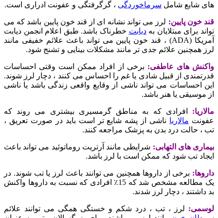
های شایع شامل
سرماخوردگی
، گرگرفتگی و عفونت ادراری است.
قند خون پایین:
لرز می تواند نشانه ای از قند خون پایین باشد که می
تواند برای مبتلایان به
دیابت
خطرناک باشد. طبق اعلام انجمن دیابت
آمریکا (ADA) ، قند خون پایین می تواند باعث علائم خفیفی مانند
لرز همچنین علائم جدی تر مانند مشکلات بینایی و تشنج شود.
واکنش های عاطفی:
برخی از افراد ممکن است وقتی احساسات
قدرتمندی از قبیل شادی یا غم را احساس می کنند ، دچار لرز شوند.
این احساسات می تواند ناشی از وقایع واقعی زندگی باشد یا ناشی
از موسیقی یا هنر باشد.
مالاریا:
افرادی که به مناطق گرمسیری بیشتری می روند که
عفونت
مالاریا
ناشی از پشه شایع تر است باید در صورت تعریق ،
تب ، حالت درد بدن به پزشک مراجعه کنند.
بیماری های التهابی:
شرایطی مانند آرتریت روماتوئید می تواند باعث
ایجاد تب شود که ممکن است با لرز باشد.
داروها:
برخی از داروها همچنین می توانند باعث لرز یا تب شوند. در
یک مطالعه مشخص شد که 15٪ افرادی که نسبت به داروها واکنش
بد داشتند ، دچار لرز شدند.
لوسمی:
لرز ، تب ، درد شکم و خستگی همگی می توانند علائم
سرطان خون
مانند لوسمی باشند. برای بزرگسالان ، تب به عنوان