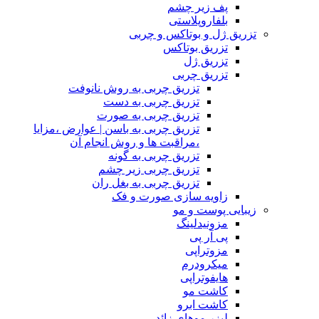
پف زیر چشم
بلفاروپلاستی
تزریق ژل و بوتاکس و چربی
تزریق بوتاکس
تزریق ژل
تزریق چربی
تزریق چربی به روش نانوفت
تزریق چربی به دست
تزریق چربی به صورت
تزریق چربی به باسن | عوارض ،مزایا
،مراقبت ها و روش انجام آن
تزریق چربی به گونه
تزریق چربی زیر چشم
تزریق چربی به بغل ران
زاویه سازی صورت و فک
زیبایی پوست و مو
مزونیدلینگ
پی آر پی
مزوتراپی
میکرودرم
هایفوتراپی
کاشت مو
کاشت ابرو
لیزر موهای زائد