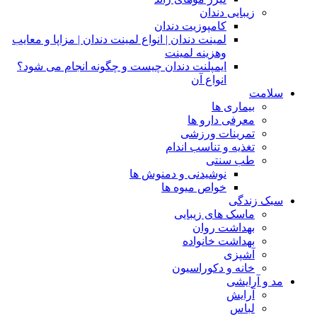
زیبایی دندان
کامپوزیت دندان
لمینت دندان | انواع لمینت دندان | مزاپا و معایب
وهزینه لمینت
ایمپلنت دندان چیست و چگونه انجام می شود؟
انواع آن
سلامت
بیماری ها
معرفی دارو ها
تمرینات ورزشی
تغذیه و تناسب اندام
طب سنتی
نوشیدنی و دمنوش ها
خواص میوه ها
سبک زندگی
ماسک های زیبایی
بهداشت روان
بهداشت خانواده
آشپزی
خانه و دکوراسیون
مد و آرایشی
آرایش
لباس