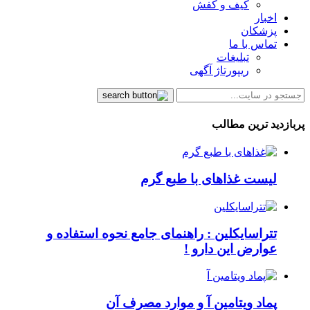
کیف و کفش
اخبار
پزشکان
تماس با ما
تبلیغات
ریپورتاژ آگهی
پربازدید ترین مطالب
لیست غذاهای با طبع گرم
تتراسایکلین : راهنمای جامع نحوه استفاده و
عوارض این دارو !
پماد ویتامین آ و موارد مصرف آن