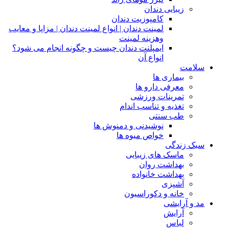
زیبایی دندان
کامپوزیت دندان
لمینت دندان | انواع لمینت دندان | مزاپا و معایب
وهزینه لمینت
ایمپلنت دندان چیست و چگونه انجام می شود؟
انواع آن
سلامت
بیماری ها
معرفی دارو ها
تمرینات ورزشی
تغذیه و تناسب اندام
طب سنتی
نوشیدنی و دمنوش ها
خواص میوه ها
سبک زندگی
ماسک های زیبایی
بهداشت روان
بهداشت خانواده
آشپزی
خانه و دکوراسیون
مد و آرایشی
آرایش
لباس