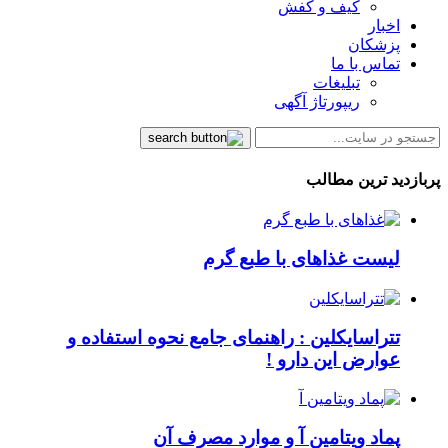
کیف و کفش
اخبار
پزشکان
تماس با ما
تبلیغات
ریپورتاژ آگهی
پربازدید ترین مطالب
لیست غذاهای با طبع گرم
تتراسایکلین : راهنمای جامع نحوه استفاده و
عوارض این دارو !
پماد ویتامین آ و موارد مصرف آن