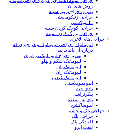
جراحی سینه | همه چیز درباره جراحی سینه و
روش های آن
بهترین جراح پروتز سینه
جراحی ژنیکوماستی
ماموپلاستی
جراحی کوچک کردن سینه
جراحی بزرگ کردن سینه
جراحی های لاغری
لیپوماتیک | جراحی لیپوماتیک و هر چیزی که
درباره آن باید بدانید
بهترین جراح لیپوماتیک در ایران
لیپوماتیک شکم و پهلو
لیپوماتیک بازو
لیپوماتیک ران
لیپوماتیک غبغب
ابدومینوپلاستی
بادی‌ جت
پیکرتراشی
بای پس معده
لیپوساکشن
جراحی پلک و چشم
جراحی پلک
افتادگی پلک
لیفت ابرو