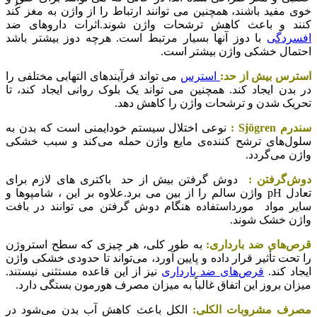
خوی مفید باشند، همچنین می توانند ارتباط را از واژن به مغز کُند
کنند و باعث کاهش ترشحات واژن شوند.اثرات داروهای ضد
افسردگی
با دوز آنها بسیار مرتبط است. هرچه دوز بیشتر باشد
احتمال خشکی واژن بیشتر است.
استرس بیش از حد:
استرس
می تواند فرآیندهای التهابی مختلفی را
در بدن ایجاد کند. همچنین می تواند یک بلوک روانی ایجاد کند، تا
تحریک شدن و ترشحات واژن را کاهش دهد.
سندرم Sjögren :
نوعی اختلال سیستم خودایمنی است که بدن به
سلول‌های ترشح کننده‌ی مایع واژن حمله می‌کند و سبب خشکی
واژن می‌گردد.
دوش‌گرفتن :
دوش گرفتن بیش از حد باکتری های لازم برای
تعادل pH واژن سالم را از بین می برد.علاوه بر این ، شامپوها و
سایر مواد مورداستفاده هنگام دوش گرفتن می توانند در بافت
واژن خشک شوند.
قرص‌های ضد بارداری:
به طور کلی، هر چیزی که سطح استروژن
را تحت تأثیر قرار داده و پایین آورد، می‌تواند تا حدودی خشکی واژن
ایجاد کند.
قرص‌های ضد بارداری
نیز از این قاعده مستثنی نیستند.
میزان بروز این اتفاق غالباً به میزان مصرف هورمون بستگی دارد.
مصرف مشروبات الکلی:
الکل باعث کاهش آب بدن می‌شود در