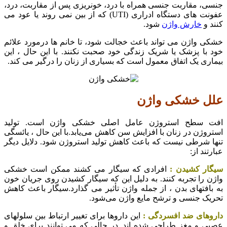
جنسی، مقاربت جنسی همراه با درد، خونریزی پس از مقاربت، درد،
عفونت های دستگاه ادراری (UTI) که از بین نمی روند یا عود می
کنند و
خارش واژن
شود.
خشکی واژن می تواند باعث خجالت شود، تا خانم ها درمورد علائم
خود با پزشک یا شریک زندگی خود صحبت نکنند. با این حال ، این
بیماری یک اتفاق معمول است که بسیاری از زنان را درگیر می کند.
علل خشکی واژن
افت سطح استروژن عامل اصلی خشکی واژن است. تولید
استروژن در زنان با افزایش سن کاهش می‌یابد.با این حال ، یائسگی
تنها شرطی نیست که باعث کاهش تولید استروژن شود. دلایل دیگر
عبارتند از:
سیگار کشیدن :
افرادی که سیگار می کشند ممکن است خشکی
واژن را تجربه کنند. به دلیل این که سیگار کشیدن روی جریان خون
به بافتهای بدن ، از جمله واژن تأثیر می گذارد.سیگار باعث کاهش
تحریک جنسی و ترشح مایع واژن می‌شود.
داروهای ضد افسردگی :
این داروها برای تغییر ارتباط بین سلولهای
عصبی و مغز طراحی شده اند. در حالی که می توانند برای خلق و