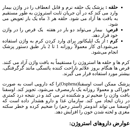
حلقه :
پزشک یک حلقه نرم و قابل انعطاف را در واژن بیمار
وارد می کند که در آن جریان ثابت استروژن به طور مستقیم
به بافت ها آزاد می شود. حلقه هر 3 ماه یک بار تعویض می
شود.
قرص:
بیمار می‌تواند دو بار در هفته یک قرص را در واژن
خود قرار دهد.
کرم :
از یک اپلیکاتور برای وارد کردن کرم به واژن استفاده
می‌شود.ای کار معمولاً روزانه 1 تا 2 بار طبق دستور پزشک
انجام می‌شود.
کرم ها و حلقه ها استروژن را مستقیماً به بافت واژن آزاد می کنند.
قرص ها هنگام بروز علائم ناراحت کننده یائسگی مانند گرگرفتگی،
بیشتر مورد استفاده قرار می گیرند.
پزشک ممکن است اوسفنا(Osphena)را که دارویی است به صورت
خوراکی و معمولا روزانه یک بارمصرف می‌شود، تجویز کند. اوسفنا
بافت واژن را ضخیم تر و شکننده تر می کند و در نتیجه درد کمتری
در زنان ایجاد می کند. سازمان غذا و دارو هشدار داده است كه
اوسفنا می تواند آندومتر (آستر رحم) را ضخیم كرده و خطر سكته
مغزی و لخته شدن خون را افزایش دهد.
عوارض داروهای استروژن: