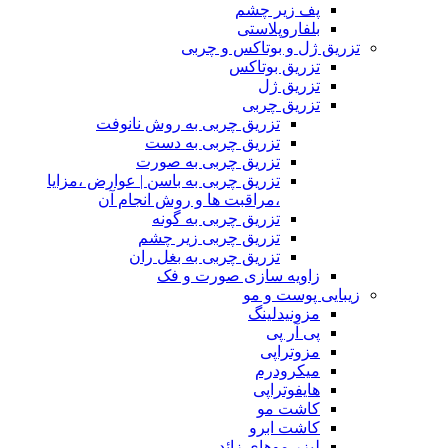
پف زیر چشم
بلفاروپلاستی
تزریق ژل و بوتاکس و چربی
تزریق بوتاکس
تزریق ژل
تزریق چربی
تزریق چربی به روش نانوفت
تزریق چربی به دست
تزریق چربی به صورت
تزریق چربی به باسن | عوارض ،مزایا
،مراقبت ها و روش انجام آن
تزریق چربی به گونه
تزریق چربی زیر چشم
تزریق چربی به بغل ران
زاویه سازی صورت و فک
زیبایی پوست و مو
مزونیدلینگ
پی آر پی
مزوتراپی
میکرودرم
هایفوتراپی
کاشت مو
کاشت ابرو
لیزر موهای زائد