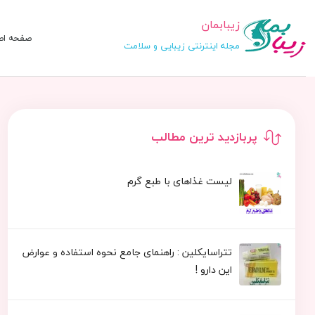
زیبابمان
صفحه اص
مجله اینترنتی زیبایی و سلامت
پربازدید ترین مطالب
لیست غذاهای با طبع گرم
تتراسایکلین : راهنمای جامع نحوه استفاده و عوارض
این دارو !