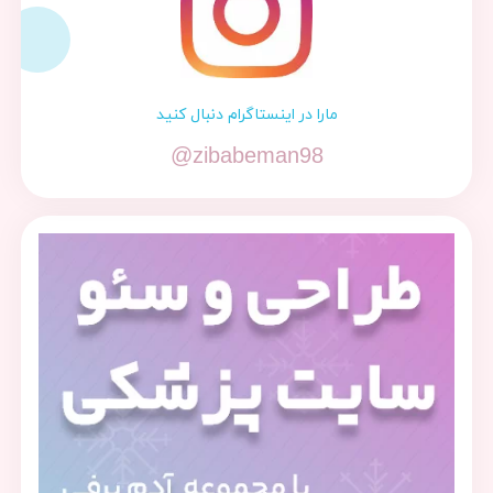
مارا در اینستاگرام دنبال کنید
@zibabeman98