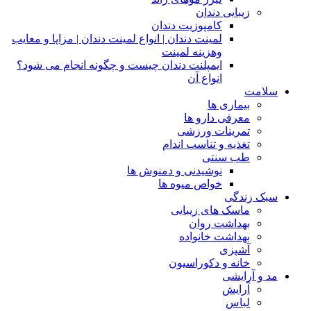
زیبایی دندان
کامپوزیت دندان
لمینت دندان | انواع لمینت دندان | مزاپا و معایب
وهزینه لمینت
ایمپلنت دندان چیست و چگونه انجام می شود؟
انواع آن
سلامت
بیماری ها
معرفی دارو ها
تمرینات ورزشی
تغذیه و تناسب اندام
طب سنتی
نوشیدنی و دمنوش ها
خواص میوه ها
سبک زندگی
ماسک های زیبایی
بهداشت روان
بهداشت خانواده
آشپزی
خانه و دکوراسیون
مد و آرایشی
آرایش
لباس