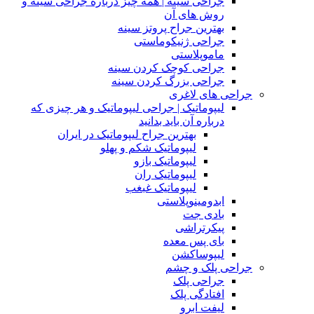
جراحی سینه | همه چیز درباره جراحی سینه و
روش های آن
بهترین جراح پروتز سینه
جراحی ژنیکوماستی
ماموپلاستی
جراحی کوچک کردن سینه
جراحی بزرگ کردن سینه
جراحی های لاغری
لیپوماتیک | جراحی لیپوماتیک و هر چیزی که
درباره آن باید بدانید
بهترین جراح لیپوماتیک در ایران
لیپوماتیک شکم و پهلو
لیپوماتیک بازو
لیپوماتیک ران
لیپوماتیک غبغب
ابدومینوپلاستی
بادی‌ جت
پیکرتراشی
بای پس معده
لیپوساکشن
جراحی پلک و چشم
جراحی پلک
افتادگی پلک
لیفت ابرو