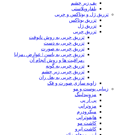
پف زیر چشم
بلفاروپلاستی
تزریق ژل و بوتاکس و چربی
تزریق بوتاکس
تزریق ژل
تزریق چربی
تزریق چربی به روش نانوفت
تزریق چربی به دست
تزریق چربی به صورت
تزریق چربی به باسن | عوارض ،مزایا
،مراقبت ها و روش انجام آن
تزریق چربی به گونه
تزریق چربی زیر چشم
تزریق چربی به بغل ران
زاویه سازی صورت و فک
زیبایی پوست و مو
مزونیدلینگ
پی آر پی
مزوتراپی
میکرودرم
هایفوتراپی
کاشت مو
کاشت ابرو
لیزر موهای زائد