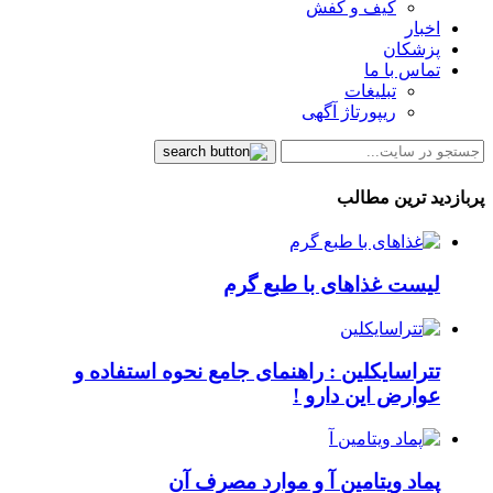
کیف و کفش
اخبار
پزشکان
تماس با ما
تبلیغات
ریپورتاژ آگهی
پربازدید ترین مطالب
لیست غذاهای با طبع گرم
تتراسایکلین : راهنمای جامع نحوه استفاده و
عوارض این دارو !
پماد ویتامین آ و موارد مصرف آن