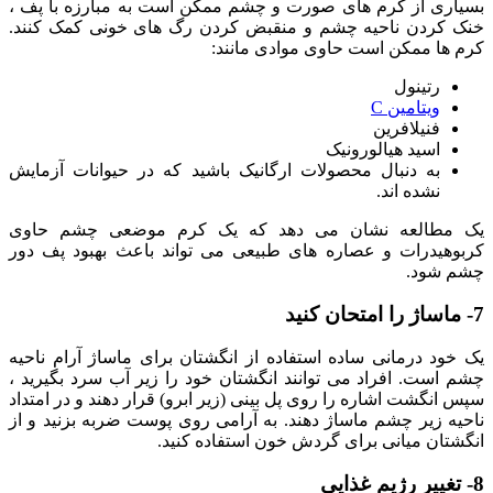
بسیاری از کرم های صورت و چشم ممکن است به مبارزه با پف ،
خنک کردن ناحیه چشم و منقبض کردن رگ های خونی کمک کنند.
کرم ها ممکن است حاوی موادی مانند:
رتینول
ویتامین C
فنیلافرین
اسید هیالورونیک
به دنبال محصولات ارگانیک باشید که در حیوانات آزمایش
نشده اند.
یک مطالعه نشان می دهد که یک کرم موضعی چشم حاوی
کربوهیدرات و عصاره های طبیعی می تواند باعث بهبود پف دور
چشم شود.
7- ماساژ را امتحان کنید
یک خود درمانی ساده استفاده از انگشتان برای ماساژ آرام ناحیه
چشم است. افراد می توانند انگشتان خود را زیر آب سرد بگیرید ،
سپس انگشت اشاره را روی پل بینی (زیر ابرو) قرار دهند و در امتداد
ناحیه زیر چشم ماساژ دهند. به آرامی روی پوست ضربه بزنید و از
انگشتان میانی برای گردش خون استفاده کنید.
8- تغییر رژیم غذایی