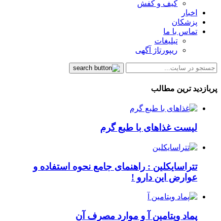
کیف و کفش
اخبار
پزشکان
تماس با ما
تبلیغات
ریپورتاژ آگهی
پربازدید ترین مطالب
لیست غذاهای با طبع گرم
تتراسایکلین : راهنمای جامع نحوه استفاده و
عوارض این دارو !
پماد ویتامین آ و موارد مصرف آن