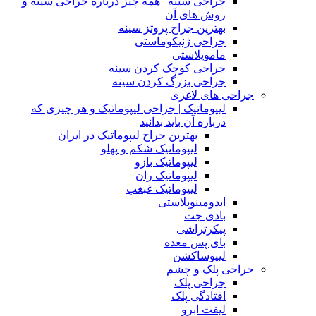
جراحی سینه | همه چیز درباره جراحی سینه و
روش های آن
بهترین جراح پروتز سینه
جراحی ژنیکوماستی
ماموپلاستی
جراحی کوچک کردن سینه
جراحی بزرگ کردن سینه
جراحی های لاغری
لیپوماتیک | جراحی لیپوماتیک و هر چیزی که
درباره آن باید بدانید
بهترین جراح لیپوماتیک در ایران
لیپوماتیک شکم و پهلو
لیپوماتیک بازو
لیپوماتیک ران
لیپوماتیک غبغب
ابدومینوپلاستی
بادی‌ جت
پیکرتراشی
بای پس معده
لیپوساکشن
جراحی پلک و چشم
جراحی پلک
افتادگی پلک
لیفت ابرو