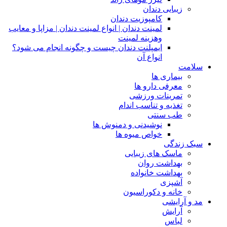
زیبایی دندان
کامپوزیت دندان
لمینت دندان | انواع لمینت دندان | مزاپا و معایب
وهزینه لمینت
ایمپلنت دندان چیست و چگونه انجام می شود؟
انواع آن
سلامت
بیماری ها
معرفی دارو ها
تمرینات ورزشی
تغذیه و تناسب اندام
طب سنتی
نوشیدنی و دمنوش ها
خواص میوه ها
سبک زندگی
ماسک های زیبایی
بهداشت روان
بهداشت خانواده
آشپزی
خانه و دکوراسیون
مد و آرایشی
آرایش
لباس