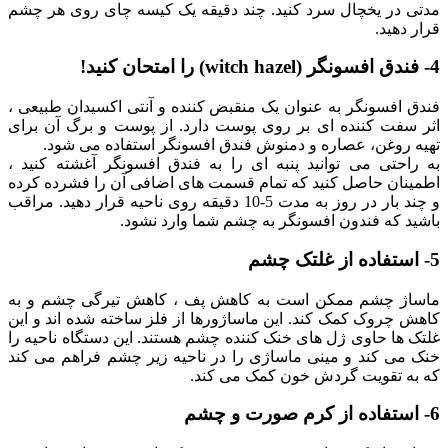
مدتی در یخچال سرد کنید. چند دقیقه یک کیسه چای روی هر چشم
قرار دهید.
4-
فندق افسونگر (witch hazel)
را امتحان کنید!
فندق افسونگر به عنوان یک منقبض کننده و آنتی اکسیدان طبیعی ،
اثر سفت کننده ای بر روی پوست دارد. از پوست و برگ آن برای
تهیه روغن، عصاره و دمنوش فندق افسونگر استفاده می شود.
به راحتی می توانید پنبه ای را به فندق افسونگر آغشته کنید ،
اطمینان حاصل کنید که تمام قسمت های اضافی آن را فشرده کرده
و چند بار در روز به مدت 5-10 دقیقه روی ناحیه قرار دهید. مراقب
باشید که فندون افسونگر به چشم شما وارد نشود.
5- استفاده از غلتک چشم
ماساژ چشم ممکن است به کاهش پف ، کاهش تیرگی چشم و به
کاهش چروک کمک کند. این ماساژورها از فلز ساخته شده اند و این
غلتک ها حاوی ژل های خنک کننده چشم هستند. این دستگاه ناحیه را
خنک می کند و مینی ماساژی را در ناحیه زیر چشم فراهم می کند
که به تقویت گردش خون کمک می کند.
6- استفاده از کرم صورت و چشم