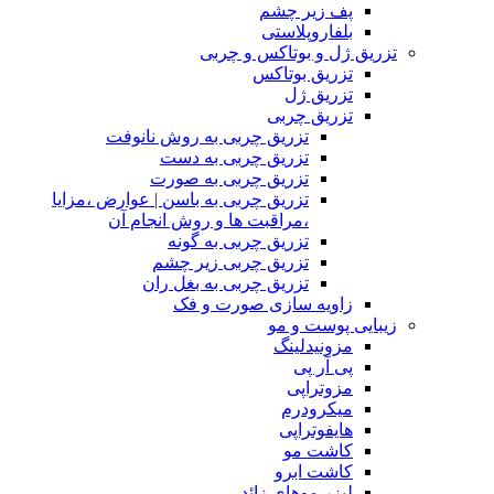
پف زیر چشم
بلفاروپلاستی
تزریق ژل و بوتاکس و چربی
تزریق بوتاکس
تزریق ژل
تزریق چربی
تزریق چربی به روش نانوفت
تزریق چربی به دست
تزریق چربی به صورت
تزریق چربی به باسن | عوارض ،مزایا
،مراقبت ها و روش انجام آن
تزریق چربی به گونه
تزریق چربی زیر چشم
تزریق چربی به بغل ران
زاویه سازی صورت و فک
زیبایی پوست و مو
مزونیدلینگ
پی آر پی
مزوتراپی
میکرودرم
هایفوتراپی
کاشت مو
کاشت ابرو
لیزر موهای زائد