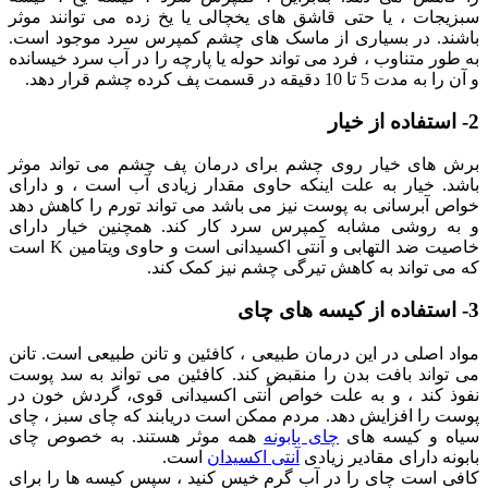
سبزیجات ، یا حتی قاشق های یخچالی یا یخ زده می توانند موثر
باشند. در بسیاری از ماسک های چشم کمپرس سرد موجود است.
به طور متناوب ، فرد می تواند حوله یا پارچه را در آب سرد خیسانده
و آن را به مدت 5 تا 10 دقیقه در قسمت پف کرده چشم قرار دهد.
2- استفاده از خیار
برش های خیار روی چشم برای درمان پف چشم می تواند موثر
باشد. خیار به علت اینکه حاوی مقدار زیادی آب است ، و دارای
خواص آبرسانی به پوست نیز می باشد می تواند تورم را کاهش دهد
و به روشی مشابه کمپرس سرد کار کند. همچنین خیار دارای
خاصیت ضد التهابی و آنتی اکسیدانی است و حاوی ویتامین K است
که می تواند به کاهش تیرگی چشم نیز کمک کند.
3- استفاده از کیسه های چای
مواد اصلی در این درمان طبیعی ، کافئین و تانن طبیعی است. تانن
می تواند بافت بدن را منقبض کند. کافئین می تواند به سد پوست
نفوذ کند ، و به علت خواص آنتی اکسیدانی قوی، گردش خون در
پوست را افزایش دهد. مردم ممکن است دریابند که چای سبز ، چای
سیاه و کیسه های
چای بابونه
همه موثر هستند. به خصوص چای
بابونه دارای مقادیر زیادی
آنتی اکسیدان
است.
کافی است چای را در آب گرم خیس کنید ، سپس کیسه ها را برای