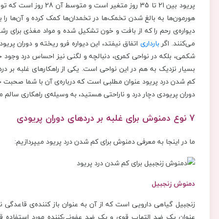
پریود بین 21 تا 35 روز م
هورمون‌ها به بالغ شدن تخمک‌ها در تخمدان‌ها کمک کرده و آن‌ها را 
دیواره‌ی رحم را که از بافت و خون تشکیل شده و مواد مغذی برای رشد
می‌کنند. اگر
بارداری
اتفاق نیفتد، این دیواره فرو ریخته و دوران پریود
شکمی، بلکه در نواحی کمری، دنبالچه و لگنی نیز احساس درد وجود 
بسیار نزدیک به هم در این نواحی است. یکی از راهکارهای غلبه بر د
کم شدن درد پریود عنوان مطلبی است که درباره‌ی آن با شما صحبت خو
دوران پریودی دچار درد و ناراحتی هستید، به وسیله‌ی راهکاری سالم ما
7 نوع دمنوش
برای غلبه بر دردهای دوران پریودی
ما در اینجا به معرفی دمنوش برای کم شدن درد پریود میپردازیم:
دمنوش زنجبیل
زنجبیل گیاهی دارویی است که از آن به عنوان باز کننده‌ی قاعدگی نا
عنوان یک ضد التهاب قوی و یک ضد عفونی‌کننده مورد استفاده قرار