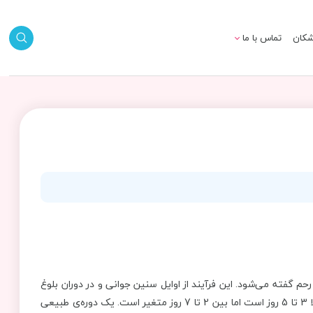
شکان
تماس با ما
م گفته می‌شود. این فرآیند از اوایل سنین جوانی و در دوران بلوغ
شروع شده تا یائسگی ادامه خواهد داشت. مدت زمان خونریزی معمولا 3 تا 5 روز است اما بین 2 تا 7 روز متغیر است. یک دوره‌ی طبیعی