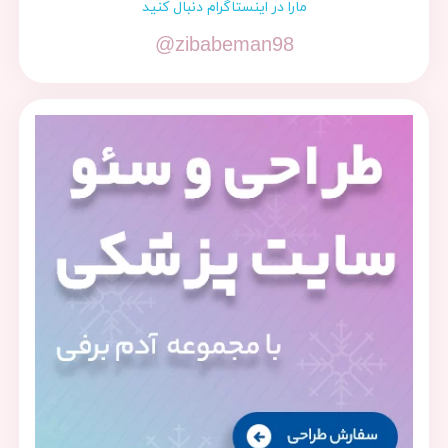
مارا در اینستاگرام دنبال کنید
@zibabeman98