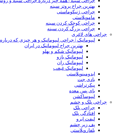
جراحی سینه | همه چیز درباره جراحی سینه و روش
بهترین جراح پروتز سینه
جراحی ژنیکوماستی
ماموپلاستی
جراحی کوچک کردن سینه
جراحی بزرگ کردن سینه
جراحی های لاغری
لیپوماتیک | جراحی لیپوماتیک و هر چیزی که درباره آن
بهترین جراح لیپوماتیک در ایران
لیپوماتیک شکم و پهلو
لیپوماتیک بازو
لیپوماتیک ران
لیپوماتیک غبغب
ابدومینوپلاستی
بادی‌ جت
پیکرتراشی
بای پس معده
لیپوساکشن
جراحی پلک و چشم
جراحی پلک
افتادگی پلک
لیفت ابرو
پف زیر چشم
بلفاروپلاستی