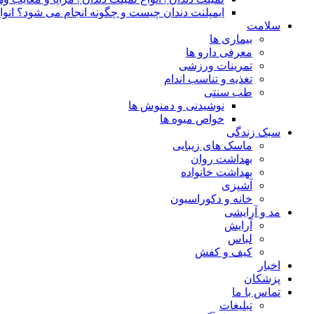
ایمپلنت دندان چیست و چگونه انجام می شود؟ انوا
سلامت
بیماری ها
معرفی دارو ها
تمرینات ورزشی
تغذیه و تناسب اندام
طب سنتی
نوشیدنی و دمنوش ها
خواص میوه ها
سبک زندگی
ماسک های زیبایی
بهداشت روان
بهداشت خانواده
آشپزی
خانه و دکوراسیون
مد و آرایشی
آرایش
لباس
کیف و کفش
اخبار
پزشکان
تماس با ما
تبلیغات