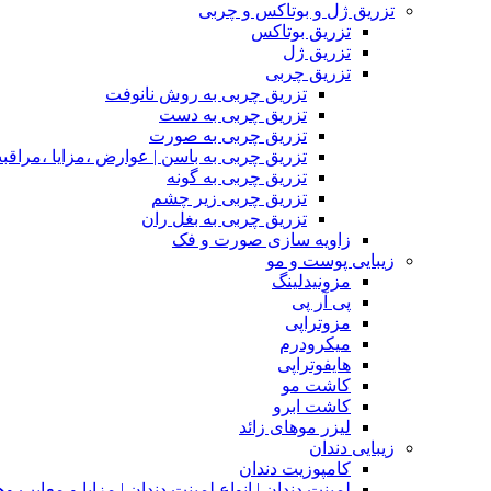
تزریق ژل و بوتاکس و چربی
تزریق بوتاکس
تزریق ژل
تزریق چربی
تزریق چربی به روش نانوفت
تزریق چربی به دست
تزریق چربی به صورت
تزریق چربی به باسن | عوارض ،مزایا ،مراقب
تزریق چربی به گونه
تزریق چربی زیر چشم
تزریق چربی به بغل ران
زاویه سازی صورت و فک
زیبایی پوست و مو
مزونیدلینگ
پی آر پی
مزوتراپی
میکرودرم
هایفوتراپی
کاشت مو
کاشت ابرو
لیزر موهای زائد
زیبایی دندان
کامپوزیت دندان
لمینت دندان | انواع لمینت دندان | مزاپا و معایب و