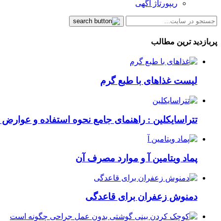
ریپورتاژ آگهی
پربازدید ترین مطالب
لیست غذاهای با طبع گرم
تتراسایکلین : راهنمای جامع نحوه استفاده و عوارض ای
پماد ویتامین آ و موارد مصرف آن
دمنوش زعفران برای قاعدگی