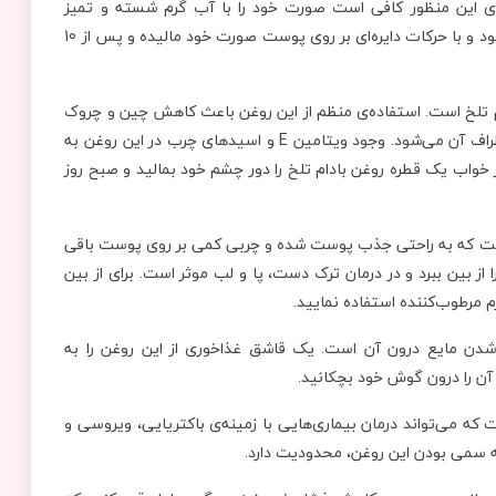
رای این منظور کافی است صورت خود را با آب گرم شسته و تمیز
نمایید. یک قاشق غذاخوری از این روغن را به آرامی با نوک انگشتان خود و با حرکات دایره‌ای بر روی پوست صورت خود مالیده و پس از 10
ام تلخ است. استفاده‌ی منظم از این روغن باعث کاهش چین و چروک
دور چشم، بازسازی سلول‌های پوستی دور آن و روشن شدن پوست اطراف آن می‌شود. وجود ویتامین E و اسیدهای چرب در این روغن به
خواب یک قطره روغن بادام تلخ را دور چشم خود بمالید و صبح روز
ت است که به راحتی جذب پوست شده و چربی کمی بر روی پوست باقی
 از بین ببرد و در درمان ترک دست، پا و لب موثر است. برای از بین
م مرطوب‌کننده استفاده نمایید.
ن شدن مایع درون آن است. یک قاشق غذاخوری از این روغن را به
آن را درون گوش خود بچکانید.
ت که می‌تواند درمان بیماری‌هایی با زمینه‌ی باکتریایی، ویروسی و
 به سمی بودن این روغن، محدودیت دارد.