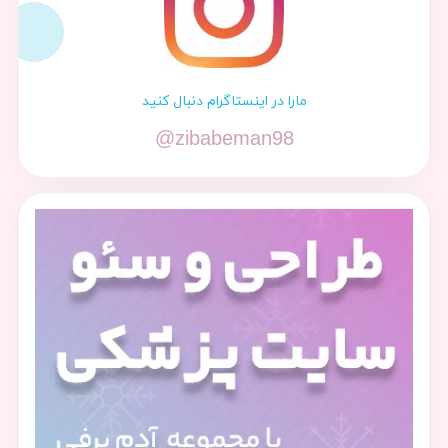
مارا در اینستاگرام دنبال کنید
@zibabeman98