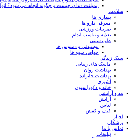
ایمپلنت دندان چیست و چگونه انجام می شود؟ انوا
سلامت
بیماری ها
معرفی دارو ها
تمرینات ورزشی
تغذیه و تناسب اندام
طب سنتی
نوشیدنی و دمنوش ها
خواص میوه ها
سبک زندگی
ماسک های زیبایی
بهداشت روان
بهداشت خانواده
آشپزی
خانه و دکوراسیون
مد و آرایشی
آرایش
لباس
کیف و کفش
اخبار
پزشکان
تماس با ما
تبلیغات