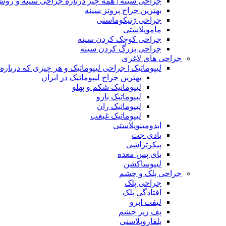
جراحی سینه | همه چیز درباره جراحی سینه و روش
بهترین جراح پروتز سینه
جراحی ژنیکوماستی
ماموپلاستی
جراحی کوچک کردن سینه
جراحی بزرگ کردن سینه
جراحی های لاغری
لیپوماتیک | جراحی لیپوماتیک و هر چیزی که درباره آن
بهترین جراح لیپوماتیک در ایران
لیپوماتیک شکم و پهلو
لیپوماتیک بازو
لیپوماتیک ران
لیپوماتیک غبغب
ابدومینوپلاستی
بادی‌ جت
پیکرتراشی
بای پس معده
لیپوساکشن
جراحی پلک و چشم
جراحی پلک
افتادگی پلک
لیفت ابرو
پف زیر چشم
بلفاروپلاستی