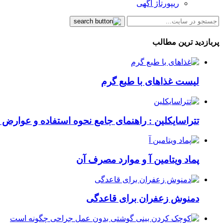
ریپورتاژ آگهی
پربازدید ترین مطالب
لیست غذاهای با طبع گرم
تتراسایکلین : راهنمای جامع نحوه استفاده و عوارض ای
پماد ویتامین آ و موارد مصرف آن
دمنوش زعفران برای قاعدگی