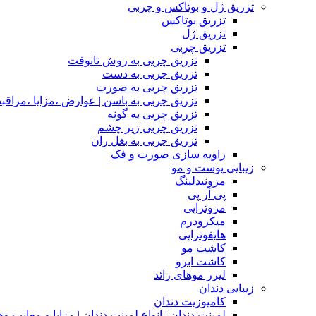
تزریق ژل و بوتاکس و چربی
تزریق بوتاکس
تزریق ژل
تزریق چربی
تزریق چربی به روش نانوفت
تزریق چربی به دست
تزریق چربی به صورت
تزریق چربی به باسن | عوارض ،مزایا ،مراقب
تزریق چربی به گونه
تزریق چربی زیر چشم
تزریق چربی به بغل ران
زاویه سازی صورت و فک
زیبایی پوست و مو
مزونیدلینگ
پی آر پی
مزوتراپی
میکرودرم
هایفوتراپی
کاشت مو
کاشت ابرو
لیزر موهای زائد
زیبایی دندان
کامپوزیت دندان
لمینت دندان | انواع لمینت دندان | مزاپا و معایب و