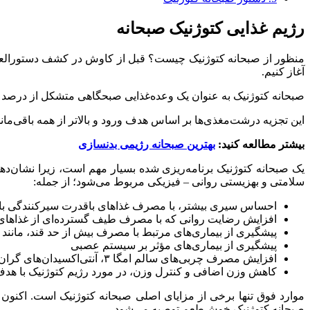
رژیم غذایی کتوژنیک صبحانه
منظور از صبحانه کتوژنیک چیست؟ قبل از کاوش در کشف دستورالعمل‌
آغاز کنیم.
صبحانه کتوژنیک به عنوان یک وعده‌غذایی صبحگاهی متشکل از درصد بالایی از چربی (تقریباً ۶۰-۷۵٪)، درصد متوسط ​​​​پروتئین (تا ۱۵-۲۰٪) و درصد 
این تجزیه درشت‌مغذی‌ها بر اساس هدف ورود و بالاتر از همه باقی‌ماند
بیشتر مطالعه کنید:
بهترین صبحانه رژیمی بدنسازی
یک صبحانه کتوژنیک برنامه‌ریزی شده بسیار مهم است، زیرا نشان‌دهن
سلامتی و بهزیستی روانی – فیزیکی مربوط می‌شود؛ از جمله:
احساس سیری بیشتر، با مصرف غذا‌های باقدرت سیرکنندگی بالا 
افزایش رضایت روانی که با مصرف طیف گسترده‌ای از غذا‌های
پیشگیری از بیماری‌های مرتبط با مصرف بیش از حد قند، مانند دیا
پیشگیری از بیماری‌های مؤثر بر سیستم عصبی
افزایش مصرف چربی‌های سالم امگا ۳، آنتی‌اکسیدان‌های گران‌بهایی که توسط بدن تولید نمی‌شوند، لزوماً باید با غذا وارد شوند.
کاهش وزن اضافی و کنترل وزن، در مورد رژیم کتوژنیک با هدف کاهش
موارد فوق تنها برخی از مزایای اصلی صبحانه کتوژنیک است. اکنون 
صبحانه کتوژنیک خوش‌طعم توصیه می‌شود.