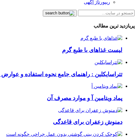
ریپورتاژ آگهی
پربازدید ترین مطالب
لیست غذاهای با طبع گرم
تتراسایکلین : راهنمای جامع نحوه استفاده و عوارض ای
پماد ویتامین آ و موارد مصرف آن
دمنوش زعفران برای قاعدگی