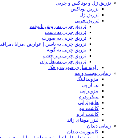
تزریق ژل و بوتاکس و چربی
تزریق بوتاکس
تزریق ژل
تزریق چربی
تزریق چربی به روش نانوفت
تزریق چربی به دست
تزریق چربی به صورت
تزریق چربی به باسن | عوارض ،مزایا ،مراقب
تزریق چربی به گونه
تزریق چربی زیر چشم
تزریق چربی به بغل ران
زاویه سازی صورت و فک
زیبایی پوست و مو
مزونیدلینگ
پی آر پی
مزوتراپی
میکرودرم
هایفوتراپی
کاشت مو
کاشت ابرو
لیزر موهای زائد
زیبایی دندان
کامپوزیت دندان
لمینت دندان | انواع لمینت دندان | مزاپا و معایب و