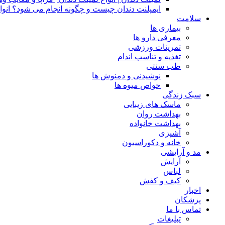
ایمپلنت دندان چیست و چگونه انجام می شود؟ انوا
سلامت
بیماری ها
معرفی دارو ها
تمرینات ورزشی
تغذیه و تناسب اندام
طب سنتی
نوشیدنی و دمنوش ها
خواص میوه ها
سبک زندگی
ماسک های زیبایی
بهداشت روان
بهداشت خانواده
آشپزی
خانه و دکوراسیون
مد و آرایشی
آرایش
لباس
کیف و کفش
اخبار
پزشکان
تماس با ما
تبلیغات