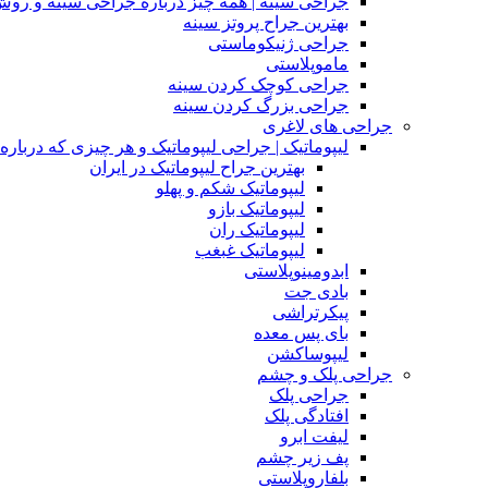
جراحی سینه | همه چیز درباره جراحی سینه و روش
بهترین جراح پروتز سینه
جراحی ژنیکوماستی
ماموپلاستی
جراحی کوچک کردن سینه
جراحی بزرگ کردن سینه
جراحی های لاغری
لیپوماتیک | جراحی لیپوماتیک و هر چیزی که درباره آن
بهترین جراح لیپوماتیک در ایران
لیپوماتیک شکم و پهلو
لیپوماتیک بازو
لیپوماتیک ران
لیپوماتیک غبغب
ابدومینوپلاستی
بادی‌ جت
پیکرتراشی
بای پس معده
لیپوساکشن
جراحی پلک و چشم
جراحی پلک
افتادگی پلک
لیفت ابرو
پف زیر چشم
بلفاروپلاستی