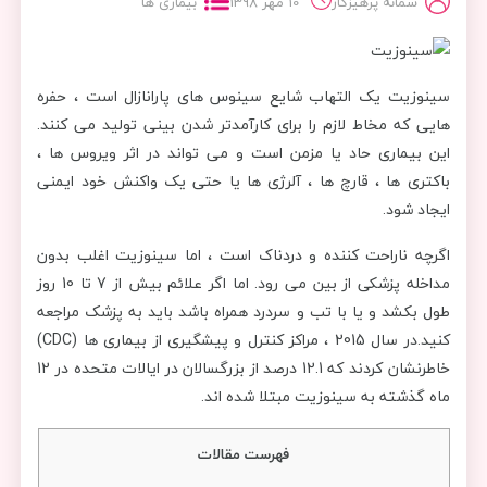
سمانه پرهیزکار
10 مهر 1398
بیماری ها
سینوزیت یک التهاب شایع سینوس های پارانازال است ، حفره
هایی که مخاط لازم را برای کارآمدتر شدن بینی تولید می کنند.
این بیماری حاد یا مزمن است و می تواند در اثر ویروس ها ،
باکتری ها ، قارچ ها ، آلرژی ها یا حتی یک واکنش خود ایمنی
ایجاد شود.
اگرچه ناراحت کننده و دردناک است ، اما سینوزیت اغلب بدون
مداخله پزشکی از بین می رود. اما اگر علائم بیش از 7 تا 10 روز
طول بکشد و یا با تب و سردرد همراه باشد باید به پزشک مراجعه
کنید.در سال 2015 ، مراکز کنترل و پیشگیری از بیماری ها (CDC)
خاطرنشان کردند که 12.1 درصد از بزرگسالان در ایالات متحده در 12
ماه گذشته به سینوزیت مبتلا شده اند.
فهرست مقالات