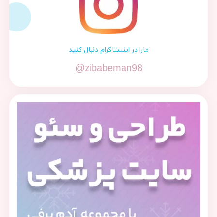
مارا در اینستاگرام دنبال کنید
@zibabeman98