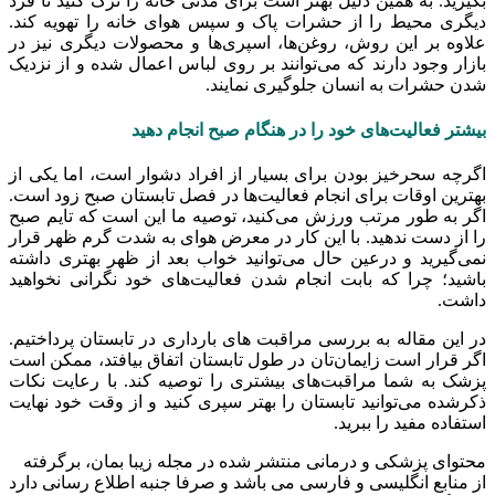
بگیرید. به همین دلیل بهتر است برای مدتی خانه را ترک کنید تا فرد
دیگری محیط را از حشرات پاک و سپس هوای خانه را تهویه کند.
علاوه بر این روش، روغن‌ها، اسپری‌ها و محصولات دیگری نیز در
بازار وجود دارند که می‌توانند بر روی لباس اعمال شده و از نزدیک
شدن حشرات به انسان جلوگیری نمایند.
بیشتر فعالیت‌های خود را در هنگام صبح انجام دهید
اگرچه سحرخیز بودن برای بسیار از افراد دشوار است، اما یکی از
بهترین اوقات برای انجام فعالیت‌ها در فصل تابستان صبح زود است.
اگر به طور مرتب ورزش می‌کنید، توصیه ما این است که تایم صبح
را از دست ندهید. با این کار در معرض هوای به شدت گرم ظهر قرار
نمی‌گیرید و درعین حال می‌توانید خواب بعد از ظهر بهتری داشته
باشید؛ چرا که بابت انجام شدن فعالیت‌های خود نگرانی‌ نخواهید
داشت.
در این مقاله به بررسی مراقبت های بارداری در تابستان پرداختیم.
اگر قرار است زایمان‌تان در طول تابستان اتفاق بیافتد، ممکن است
پزشک به شما مراقبت‌های بیشتری را توصیه کند. با رعایت نکات
ذکرشده می‌توانید تابستان را بهتر سپری کنید و از وقت خود نهایت
استفاده مفید را ببرید.
محتوای پزشکی و درمانی منتشر شده در مجله زیبا بمان، برگرفته
از منابع انگلیسی و فارسی می باشد و صرفا جنبه اطلاع رسانی دارد