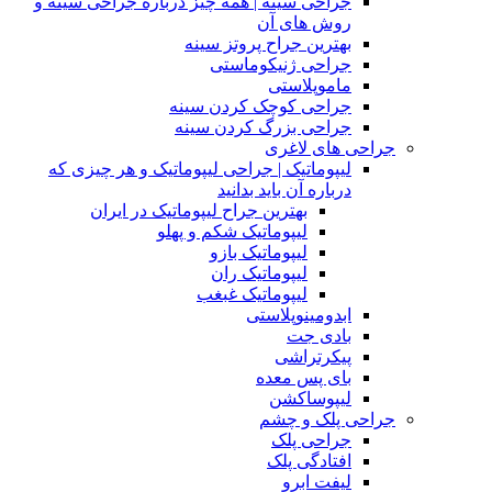
جراحی سینه | همه چیز درباره جراحی سینه و
روش های آن
بهترین جراح پروتز سینه
جراحی ژنیکوماستی
ماموپلاستی
جراحی کوچک کردن سینه
جراحی بزرگ کردن سینه
جراحی های لاغری
لیپوماتیک | جراحی لیپوماتیک و هر چیزی که
درباره آن باید بدانید
بهترین جراح لیپوماتیک در ایران
لیپوماتیک شکم و پهلو
لیپوماتیک بازو
لیپوماتیک ران
لیپوماتیک غبغب
ابدومینوپلاستی
بادی‌ جت
پیکرتراشی
بای پس معده
لیپوساکشن
جراحی پلک و چشم
جراحی پلک
افتادگی پلک
لیفت ابرو