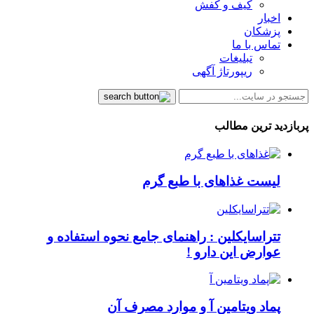
کیف و کفش
اخبار
پزشکان
تماس با ما
تبلیغات
ریپورتاژ آگهی
پربازدید ترین مطالب
لیست غذاهای با طبع گرم
تتراسایکلین : راهنمای جامع نحوه استفاده و
عوارض این دارو !
پماد ویتامین آ و موارد مصرف آن