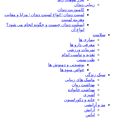
زیبایی دندان
کامپوزیت دندان
لمینت دندان | انواع لمینت دندان | مزاپا و معایب
وهزینه لمینت
ایمپلنت دندان چیست و چگونه انجام می شود؟
انواع آن
سلامت
بیماری ها
معرفی دارو ها
تمرینات ورزشی
تغذیه و تناسب اندام
طب سنتی
نوشیدنی و دمنوش ها
خواص میوه ها
سبک زندگی
ماسک های زیبایی
بهداشت روان
بهداشت خانواده
آشپزی
خانه و دکوراسیون
مد و آرایشی
آرایش
لباس