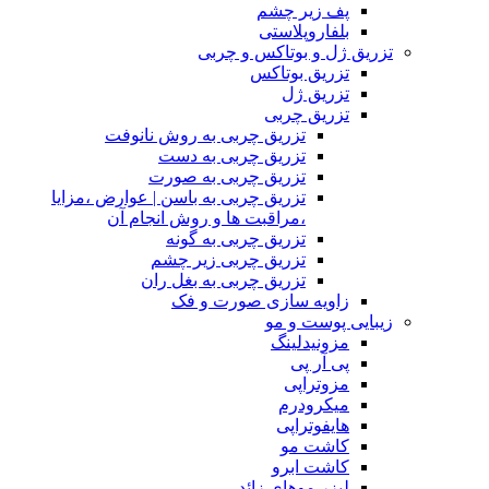
پف زیر چشم
بلفاروپلاستی
تزریق ژل و بوتاکس و چربی
تزریق بوتاکس
تزریق ژل
تزریق چربی
تزریق چربی به روش نانوفت
تزریق چربی به دست
تزریق چربی به صورت
تزریق چربی به باسن | عوارض ،مزایا
،مراقبت ها و روش انجام آن
تزریق چربی به گونه
تزریق چربی زیر چشم
تزریق چربی به بغل ران
زاویه سازی صورت و فک
زیبایی پوست و مو
مزونیدلینگ
پی آر پی
مزوتراپی
میکرودرم
هایفوتراپی
کاشت مو
کاشت ابرو
لیزر موهای زائد