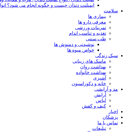
ایمپلنت دندان چیست و چگونه انجام می شود؟ انوا
سلامت
بیماری ها
معرفی دارو ها
تمرینات ورزشی
تغذیه و تناسب اندام
طب سنتی
نوشیدنی و دمنوش ها
خواص میوه ها
سبک زندگی
ماسک های زیبایی
بهداشت روان
بهداشت خانواده
آشپزی
خانه و دکوراسیون
مد و آرایشی
آرایش
لباس
کیف و کفش
اخبار
پزشکان
تماس با ما
تبلیغات