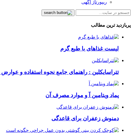
ریپورتاژ آگهی
پربازدید ترین مطالب
لیست غذاهای با طبع گرم
تتراسایکلین : راهنمای جامع نحوه استفاده و عوارض ای
پماد ویتامین آ و موارد مصرف آن
دمنوش زعفران برای قاعدگی