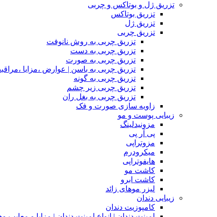
تزریق ژل و بوتاکس و چربی
تزریق بوتاکس
تزریق ژل
تزریق چربی
تزریق چربی به روش نانوفت
تزریق چربی به دست
تزریق چربی به صورت
تزریق چربی به باسن | عوارض ،مزایا ،مراقب
تزریق چربی به گونه
تزریق چربی زیر چشم
تزریق چربی به بغل ران
زاویه سازی صورت و فک
زیبایی پوست و مو
مزونیدلینگ
پی آر پی
مزوتراپی
میکرودرم
هایفوتراپی
کاشت مو
کاشت ابرو
لیزر موهای زائد
زیبایی دندان
کامپوزیت دندان
لمینت دندان | انواع لمینت دندان | مزاپا و معایب و