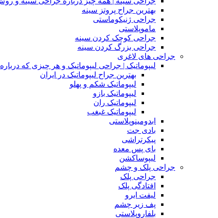
جراحی سینه | همه چیز درباره جراحی سینه و روش
بهترین جراح پروتز سینه
جراحی ژنیکوماستی
ماموپلاستی
جراحی کوچک کردن سینه
جراحی بزرگ کردن سینه
جراحی های لاغری
لیپوماتیک | جراحی لیپوماتیک و هر چیزی که درباره آن
بهترین جراح لیپوماتیک در ایران
لیپوماتیک شکم و پهلو
لیپوماتیک بازو
لیپوماتیک ران
لیپوماتیک غبغب
ابدومینوپلاستی
بادی‌ جت
پیکرتراشی
بای پس معده
لیپوساکشن
جراحی پلک و چشم
جراحی پلک
افتادگی پلک
لیفت ابرو
پف زیر چشم
بلفاروپلاستی