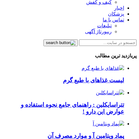
کیف و کفش
اخبار
پزشکان
تماس با ما
تبلیغات
ریپورتاژ آگهی
پربازدید ترین مطالب
لیست غذاهای با طبع گرم
تتراسایکلین : راهنمای جامع نحوه استفاده و
عوارض این دارو !
پماد ویتامین آ و موارد مصرف آن