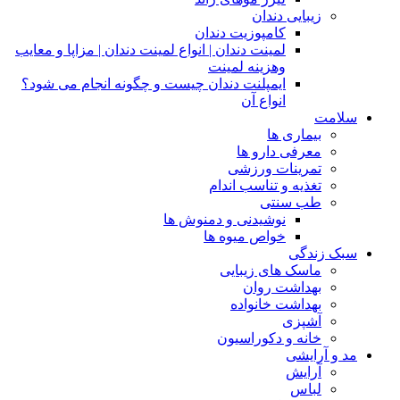
زیبایی دندان
کامپوزیت دندان
لمینت دندان | انواع لمینت دندان | مزاپا و معایب
وهزینه لمینت
ایمپلنت دندان چیست و چگونه انجام می شود؟
انواع آن
سلامت
بیماری ها
معرفی دارو ها
تمرینات ورزشی
تغذیه و تناسب اندام
طب سنتی
نوشیدنی و دمنوش ها
خواص میوه ها
سبک زندگی
ماسک های زیبایی
بهداشت روان
بهداشت خانواده
آشپزی
خانه و دکوراسیون
مد و آرایشی
آرایش
لباس