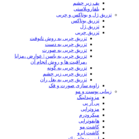
پف زیر چشم
بلفاروپلاستی
تزریق ژل و بوتاکس و چربی
تزریق بوتاکس
تزریق ژل
تزریق چربی
تزریق چربی به روش نانوفت
تزریق چربی به دست
تزریق چربی به صورت
تزریق چربی به باسن | عوارض ،مزایا
،مراقبت ها و روش انجام آن
تزریق چربی به گونه
تزریق چربی زیر چشم
تزریق چربی به بغل ران
زاویه سازی صورت و فک
زیبایی پوست و مو
مزونیدلینگ
پی آر پی
مزوتراپی
میکرودرم
هایفوتراپی
کاشت مو
کاشت ابرو
لیزر موهای زائد