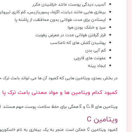
آسیب دیدگی پوست، مانند خراشیدن مکرر
بیماری هایی مانند دیابت، اگزما، پسوریازیس، کم کاری تیرو
ایستادن برای مدت طولانی بدون محافظت از پاشنه پا
سرد و خشک بودن هوا
قرار گرفتن طولانی مدت در معرض رطوبت
پوشیدن کفش های که نامناسب
کم آبی بدن
عفونت های قارچی
ایجاد پینه
در بخش بعدی، ویتامین هایی که کمبود آن ها می تواند باعث ترک خو
کمبود کدام ویتامین ها و مواد معدنی باعث ترک پا
ویتامین های C، B و E همگی برای حفظ سلامت پوست مهم هستند. اما، این ویتامین‌ ها چگونه بر سلامت پوست تأثیر می ‌گذارند؟
ویتامین C
کمبود ویتامین C ممکن است منجر به یک بیماری به نام 