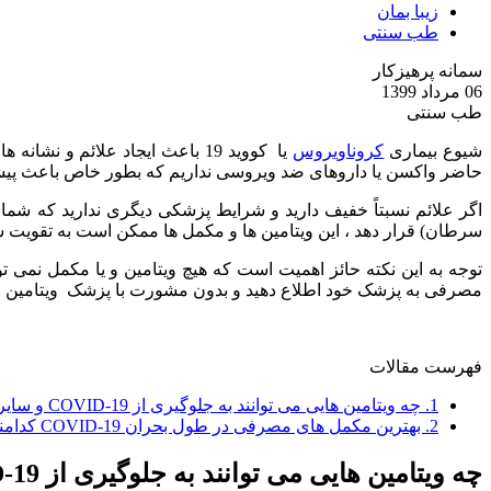
زیبا بمان
طب سنتی
سمانه پرهیزکار
06 مرداد 1399
طب سنتی
شیوع بیماری
کروناویروس
یا کووید 19 باعث ایجاد علائم
حاضر واکسن یا داروهای ضد ویروسی نداریم که بطور خاص باعث پیشگی
اگر علائم نسبتاً خفیف دارید و شرایط پزشکی دیگری ندارید که شما را در معرض خطر اب
سرطان) قرار دهد ، این ویتامین ها و مکمل ها ممکن است به تقویت س
مصرفی به پزشک خود اطلاع دهید و بدون مشورت با پزشک ویتامین را
فهرست مقالات
1.
چه ویتامین هایی می توانند به جلوگیری از COVID-19 و سایر بیماری ها کمک کنند؟
2.
بهترین مکمل های مصرفی در طول بحران COVID-19 کدامند؟
چه ویتامین هایی می توانند به جلوگیری از COVID-19 و سایر بیماری ها کمک کنند؟