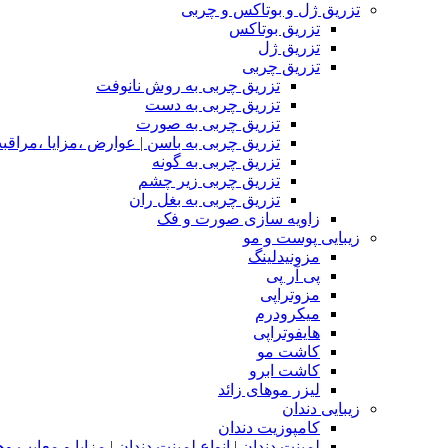
تزریق ژل و بوتاکس و چربی
تزریق بوتاکس
تزریق ژل
تزریق چربی
تزریق چربی به روش نانوفت
تزریق چربی به دست
تزریق چربی به صورت
تزریق چربی به باسن | عوارض ،مزایا ،مراقب
تزریق چربی به گونه
تزریق چربی زیر چشم
تزریق چربی به بغل ران
زاویه سازی صورت و فک
زیبایی پوست و مو
مزونیدلینگ
پی آر پی
مزوتراپی
میکرودرم
هایفوتراپی
کاشت مو
کاشت ابرو
لیزر موهای زائد
زیبایی دندان
کامپوزیت دندان
لمینت دندان | انواع لمینت دندان | مزاپا و معایب و