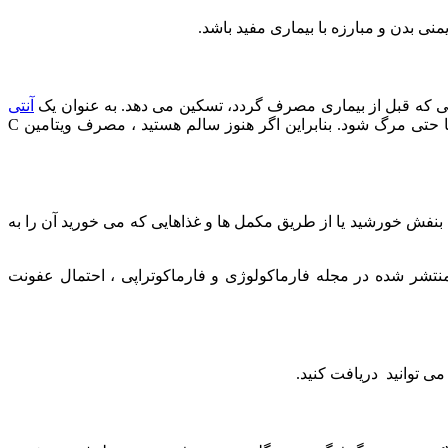
تی که قبل از بیماری مصرف گردد، تسکین می دهد. به عنوان یک
آنتی
، ویتامین C می تواند به کاهش التهاب کمک کند و التهاب ریه علائم شدید کووید 19 است که می تواند منجر به مشکلات تنفسی یا حتی مرگ شود. بنابراین اگر هنوز سالم هستید ، مصرف ویتامین C
اوراء بنفش خورشید یا از طریق مکمل ها و غذاهایی که می خورید آن را به
 عفونت تنفسی محافظت کند. مکمل ویتامین D ، براساس مطالعات بالینی منتشر شده در مجله فارماکولوژی و فارماکوتراپی ، احتمال عفونت