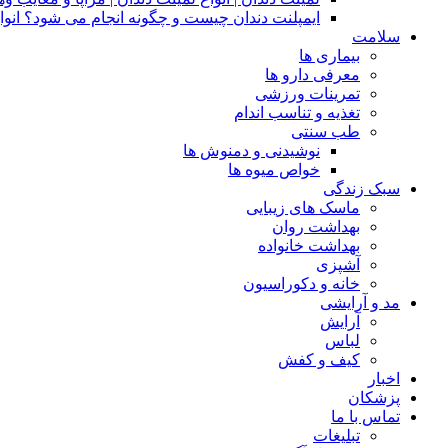
ایمپلنت دندان چیست و چگونه انجام می شود؟ انوا
سلامت
بیماری ها
معرفی دارو ها
تمرینات ورزشی
تغذیه و تناسب اندام
طب سنتی
نوشیدنی و دمنوش ها
خواص میوه ها
سبک زندگی
ماسک های زیبایی
بهداشت روان
بهداشت خانواده
آشپزی
خانه و دکوراسیون
مد و آرایشی
آرایش
لباس
کیف و کفش
اخبار
پزشکان
تماس با ما
تبلیغات