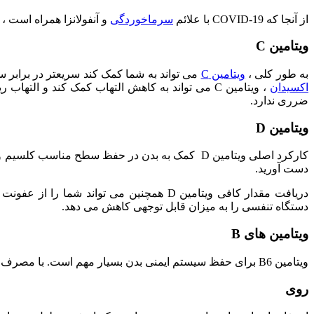
از آنجا که COVID-19 با علائم
سرماخوردگی
و آنفولانزا همراه است ، ویتامین های B ، C و D و همچنین روی ممکن است در تقویت سیس
ویتامین C
به طور کلی ،
ویتامین C
می تواند به شما کمک کند سریعتر در برابر 
اکسیدان
ضرری ندارد.
ویتامین D
کارکرد اصلی ویتامین D کمک به بدن در حفظ سطح 
دست آورید.
دستگاه تنفسی را به میزان قابل توجهی کاهش می دهد.
ویتامین های B
ویتامین B6 برای حفظ سیستم ایمنی بدن بسیار مهم است. با مصرف غلات به عنوان بخشی از رژیم غذایی روزانه به میزان کافی ویتامین B می توانید دریافت کنید.
روی