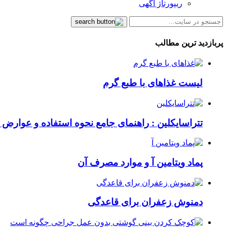
ریپورتاژ آگهی
پربازدید ترین مطالب
لیست غذاهای با طبع گرم
تتراسایکلین : راهنمای جامع نحوه استفاده و عوارض ای
پماد ویتامین آ و موارد مصرف آن
دمنوش زعفران برای قاعدگی