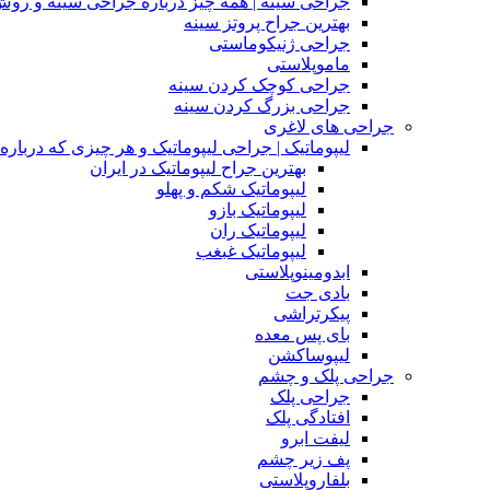
جراحی سینه | همه چیز درباره جراحی سینه و روش
بهترین جراح پروتز سینه
جراحی ژنیکوماستی
ماموپلاستی
جراحی کوچک کردن سینه
جراحی بزرگ کردن سینه
جراحی های لاغری
لیپوماتیک | جراحی لیپوماتیک و هر چیزی که درباره آن
بهترین جراح لیپوماتیک در ایران
لیپوماتیک شکم و پهلو
لیپوماتیک بازو
لیپوماتیک ران
لیپوماتیک غبغب
ابدومینوپلاستی
بادی‌ جت
پیکرتراشی
بای پس معده
لیپوساکشن
جراحی پلک و چشم
جراحی پلک
افتادگی پلک
لیفت ابرو
پف زیر چشم
بلفاروپلاستی